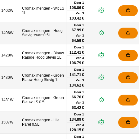
Door 1
108.86 €
Cromax mengen - Wit LS
1402W
1L
Van
3
103.42 €
Door 1
67.99 €
Cromax mengen - Hoog
1406W
Stevig zwart 0.5L
Van
3
64.59 €
Door 1
112.41 €
Cromax mengen - Blauw
1428W
Rapide Hoog Stevig 1L
Van
3
106.79 €
Door 1
141.71 €
Cromax mengen - Groen
1430W
Blauw Hoog Stevig 1L
Van
3
134.62 €
Door 1
66.76 €
Cromax mengen - Groen
1431W
Blauw LS 0.5L
Van
3
63.42 €
Door 1
134.89 €
Cromax mengen - Lila
1507W
Parel 0.5L
Van
3
128.15 €
Door 1