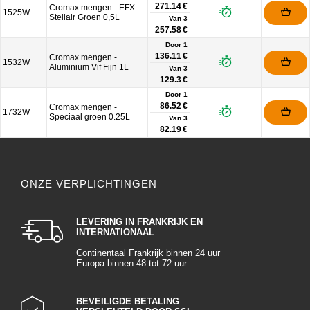
271.14 €
Cromax mengen - EFX
1525W
Stellair Groen 0,5L
Van
3
257.58 €
Door 1
136.11 €
Cromax mengen -
1532W
Aluminium Vif Fijn 1L
Van
3
129.3 €
Door 1
86.52 €
Cromax mengen -
1732W
Speciaal groen 0.25L
Van
3
82.19 €
ONZE VERPLICHTINGEN
LEVERING IN FRANKRIJK EN
INTERNATIONAAL
Continentaal Frankrijk binnen 24 uur
Europa binnen 48 tot 72 uur
BEVEILIGDE BETALING