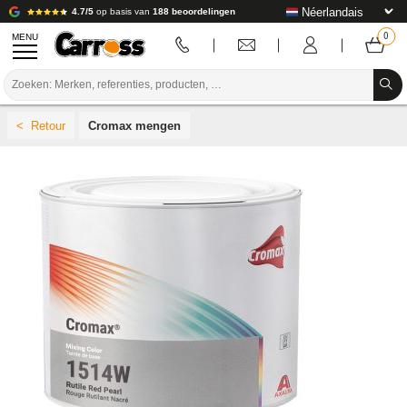
4.7/5
op basis van
188 beoordelingen
MENU
PROMOTIES
Cromax mengen
KLEURCODE
MERKEN
VOORBEREIDING / VERVEN / AFWERKING
VERBRUIKSARTIKELEN VOOR CARROSSERIE
GEREEDSCHAP VOOR CARROSSERIE
UITRUSTING VOOR CARROSSERIE
LABORATORIUMINSTALLATIE
HANDLEIDING & ADVIES