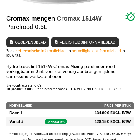
WIE ZIJN WIJ?
Cromax mengen
Cromax
1514W
-
Parelrood 0.5L
GEGEVENSBLAD
VEILIGHEIDSINFORMATIEBLAD
Zoek
het technische informatieblad
en
het veiligheidsinformatieblad
in
jouw taal.
Hydro basis tint 1514W Cromax Mixing parelmoer rood
verkrijgbaar in 0.5L voor eenvoudig aanbrengen tijdens
carrosserie werkzaamheden.
Niet-contractuele foto's
Dit product is uitsluitend bestemd voor ALLEEN VOOR PROFESSIONEEL GEBRUIK
HOEVEELHEID
PRIJS PER STUK
Door 1
134.89 € EXCL. BTW
Vanaf 3
128.15 € EXCL. BTW
Bespaar 5%
*Product(en) op voorraad en bestelling gevalideerd voor 17.30 uur
(16.30 uur op
vrijdag)
naar het
vasteland van Frankrijk
(48H buiten Frankrijk)