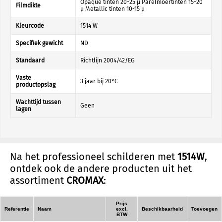
Opaque tinten 20-25 µ Parelmoertinten 15-20
Filmdikte
µ Metallic tinten 10-15 µ
Kleurcode
1514 W
Specifiek gewicht
ND
Standaard
Richtlijn 2004/42/EG
Vaste
3 jaar bij 20°C
productopslag
Wachttijd tussen
Geen
lagen
Na het professioneel schilderen met
1514W
,
ontdek ook de andere producten uit het
assortiment
CROMAX
:
Prijs
Referentie
Naam
excl.
Beschikbaarheid
Toevoegen
BTW