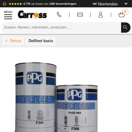
4.7/5
op basis van
188 beoordelingen
MENU
PROMOTIES
Delfleet basis
KLEURCODE
MERKEN
VOORBEREIDING / VERVEN / AFWERKING
VERBRUIKSARTIKELEN VOOR CARROSSERIE
GEREEDSCHAP VOOR CARROSSERIE
UITRUSTING VOOR CARROSSERIE
LABORATORIUMINSTALLATIE
HANDLEIDING & ADVIES