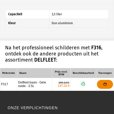
Capaciteit
3,5 liter
Kleur
Dun aluminium
Na het professioneel schilderen met
F316
,
ontdek ook de andere producten uit het
assortiment
DELFLEET
:
Prijs excl.
Referentie
Naam
Beschikbaarheid
Toevoegen
BTW
Delfleet basis - Gele
159.14 €
F317
127.31 €
oxide - 3.5L
ONZE VERPLICHTINGEN