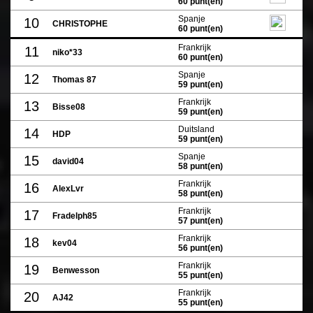
60 punt(en)
Spanje
10
CHRISTOPHE
60 punt(en)
Frankrijk
11
niko*33
60 punt(en)
Spanje
12
Thomas 87
59 punt(en)
Frankrijk
13
Bisse08
59 punt(en)
Duitsland
14
HDP
59 punt(en)
Spanje
15
david04
58 punt(en)
Frankrijk
16
AlexLvr
58 punt(en)
Frankrijk
17
Fradelph85
57 punt(en)
Frankrijk
18
kev04
56 punt(en)
Frankrijk
19
Benwesson
55 punt(en)
Frankrijk
20
AJ42
55 punt(en)