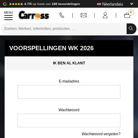
4.7/5
op basis van
188 beoordelingen
MENU
PROMOTIES
KLEURCODE
VOORSPELLINGEN WK 2026
MERKEN
IK BEN AL KLANT
VOORBEREIDING / VERVEN / AFWERKING
E-mailadres
VERBRUIKSARTIKELEN VOOR CARROSSERIE
GEREEDSCHAP VOOR CARROSSERIE
UITRUSTING VOOR CARROSSERIE
Wachtwoord
LABORATORIUMINSTALLATIE
Wachtwoord vergeten?
HANDLEIDING & ADVIES