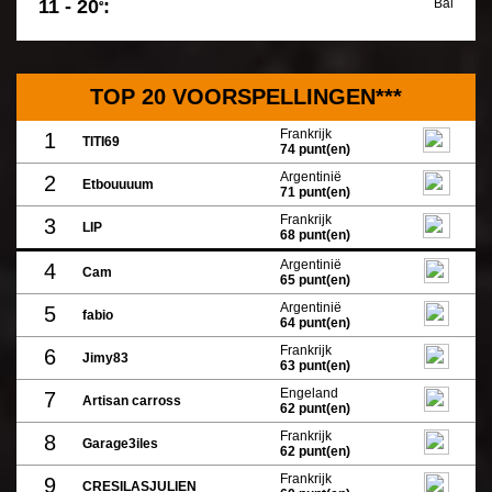
11 - 20
:
Bal
e
TOP 20 VOORSPELLINGEN***
Frankrijk
1
TITI69
74 punt(en)
Argentinië
2
Etbouuuum
71 punt(en)
Frankrijk
3
LIP
68 punt(en)
Argentinië
4
Cam
65 punt(en)
Argentinië
5
fabio
64 punt(en)
Frankrijk
6
Jimy83
63 punt(en)
Engeland
7
Artisan carross
62 punt(en)
Frankrijk
8
Garage3iles
62 punt(en)
Frankrijk
9
CRESILASJULIEN