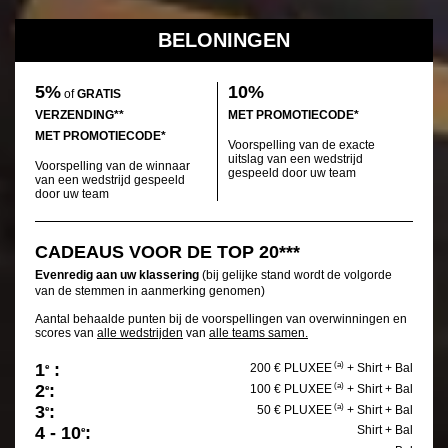
BELONINGEN
5%
10%
of
GRATIS
VERZENDING**
MET PROMOTIECODE*
MET PROMOTIECODE*
Voorspelling van de exacte
uitslag van een wedstrijd
Voorspelling van de winnaar
gespeeld door uw team
van een wedstrijd gespeeld
door uw team
CADEAUS VOOR DE TOP 20***
Evenredig aan uw klassering
(bij gelijke stand wordt de volgorde
van de stemmen in aanmerking genomen)
Aantal behaalde punten bij de voorspellingen van overwinningen en
scores van
alle wedstrijden
van
alle teams samen.
1
:
(a)
200 € PLUXEE
+ Shirt + Bal
e
2
:
(a)
100 € PLUXEE
+ Shirt + Bal
e
3
:
(a)
50 € PLUXEE
+ Shirt + Bal
e
4 - 10
:
Shirt + Bal
e