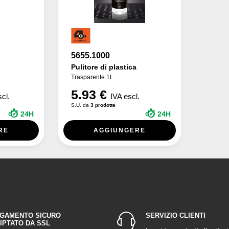
5655.1000
Pulitore di plastica
Trasparente 1L
5.93 €
scl.
IVA escl.
S.U. da
3 prodotte
24H
24H
RE
AGGIUNGERE
GAMENTO SICURO
SERVIZIO CLIENTI
IPTATO DA SSL