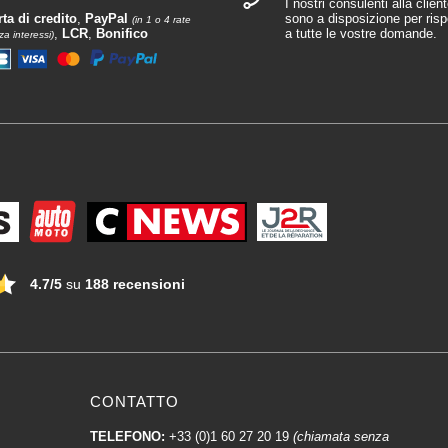
I nostri consulenti alla client
rta di credito
,
PayPal
sono a disposizione per ris
(in 1 o 4 rate
,
LCR
,
Bonifico
a tutte le vostre domande.
za interessi)
4.7/5
su
188 recensioni
CONTATTO
TELEFONO:
+33 (0)1 60 27 20 19
(chiamata senza