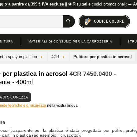
io a partire da 399 € IVA esclusa
|| ⚽ Risultati e codici promozionali: ➡️
A
CODICE COLORE
INITURA
MATERIALI DI CONSUMO PER LA CARROZZERIA
STRU
tta spray in plastica
4CR
Pulitore per plastica in aerosol
e per plastica in aerosol
4CR
7450.0400
-
ente - 400ml
 DI SICUREZZA
hede tecniche e di sicurezza
nella vostra lingua.
one
sol trasparente per la plastica è stato progettato per pulire, prot
 parti in plastica (ad esempio il cruscotto).