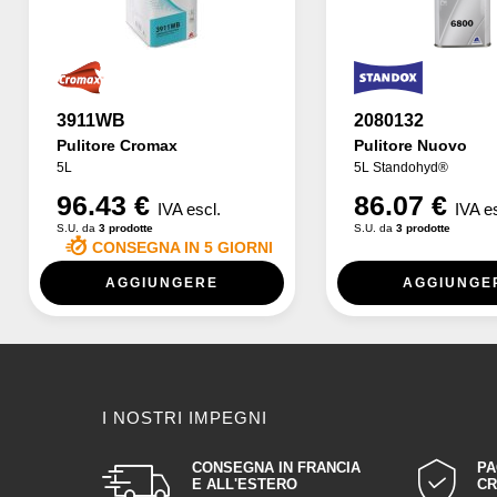
3911WB
2080132
Pulitore Cromax
Pulitore Nuovo
5L
5L Standohyd®
96.43 €
86.07 €
IVA escl.
IVA e
S.U. da
3 prodotte
S.U. da
3 prodotte
CONSEGNA IN 5 GIORNI
AGGIUNGERE
AGGIUNGE
I NOSTRI IMPEGNI
CONSEGNA IN FRANCIA
PA
E ALL'ESTERO
CR