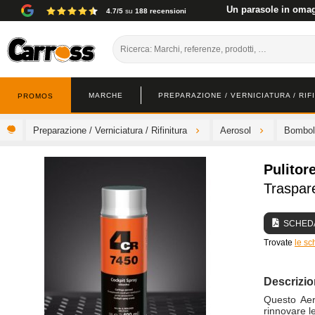
Un parasole in omagg
4.7/5
su
188 recensioni
MARCHE
PREPARAZIONE / VERNICIATURA / RIF
PROMOS
Preparazione / Verniciatura / Rifinitura
Aerosol
Bombole
Pulitor
Traspar
SCHEDA
Trovate
le sc
Descrizi
Questo Aero
rinnovare le