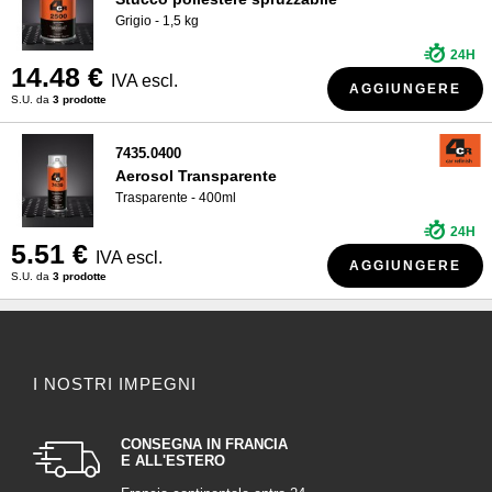
Grigio - 1,5 kg
24H
14.48 €
IVA escl.
AGGIUNGERE
S.U. da
3 prodotte
7435.0400
Aerosol Transparente
Trasparente - 400ml
24H
5.51 €
IVA escl.
AGGIUNGERE
S.U. da
3 prodotte
I NOSTRI IMPEGNI
CONSEGNA IN FRANCIA
E ALL'ESTERO