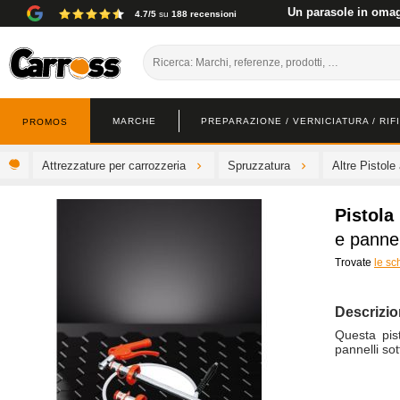
Un parasole in omagg
4.7/5
su
188 recensioni
MARCHE
PREPARAZIONE / VERNICIATURA / RIF
PROMOS
Attrezzature per carrozzeria
Spruzzatura
Altre Pistole
Pistol
e pannel
Trovate
le sc
Descrizi
Questa pis
pannelli sot