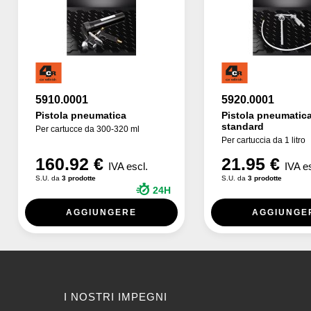
5910.0001
5920.0001
Pistola pneumatica
Pistola pneumatic
standard
Per cartucce da 300-320 ml
Per cartuccia da 1 litro
160.92 €
21.95 €
IVA escl.
IVA e
S.U. da
3 prodotte
S.U. da
3 prodotte
24H
AGGIUNGERE
AGGIUNGE
I NOSTRI IMPEGNI