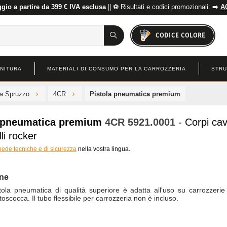
io a partire da 399 € IVA esclusa
|| ⚽ Risultati e codici promozionali: ➡️
A
CODICE COLORE
INITURA
MATERIALI DI CONSUMO PER LA CARROZZERIA
STRU
 a Spruzzo
4CR
Pistola pneumatica premium
a pneumatica premium
4CR
5921.0001
- Corpi cav
li rocker
hede tecniche e di sicurezza
nella vostra lingua.
one
tola pneumatica di qualità superiore è adatta all'uso su carrozzeri
toscocca. Il tubo flessibile per carrozzeria non è incluso.