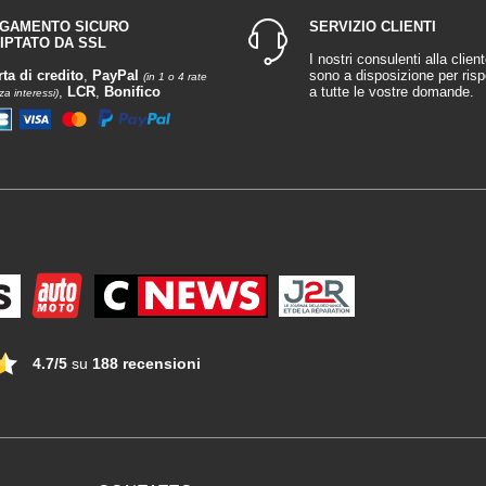
GAMENTO SICURO
SERVIZIO CLIENTI
IPTATO DA SSL
I nostri consulenti alla client
rta di credito
,
PayPal
sono a disposizione per ris
(in 1 o 4 rate
,
LCR
,
Bonifico
a tutte le vostre domande.
za interessi)
4.7/5
su
188 recensioni