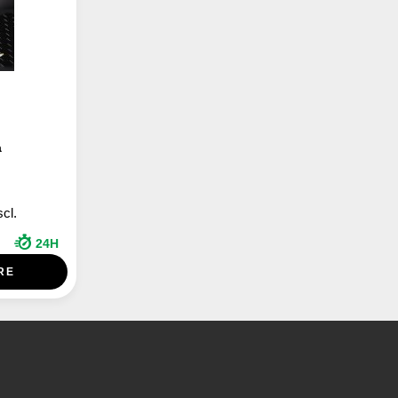
a
scl.
24H
RE