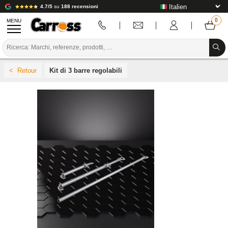
4.7/5
su
188 recensioni
MENU
PROMOZIONI
Kit di 3 barre regolabili
CODICE COLORE
MARCHE
PREPARAZIONE / VERNICIATURA / RIFINITURA
MATERIALI DI CONSUMO PER LA CARROZZERIA
STRUMENTI PER LA CARROZZERIA
ATTREZZATURE PER CARROZZERIA
INSTALLAZIONE IN LABORATORIO
TUTORIAL E CONSIGLI