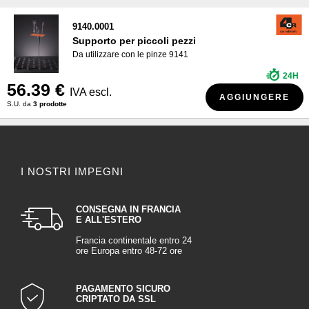
9140.0001
Supporto per piccoli pezzi
Da utilizzare con le pinze 9141
24H
56.39 €
IVA escl.
AGGIUNGERE
S.U. da
3 prodotte
I NOSTRI IMPEGNI
CONSEGNA IN FRANCIA
E ALL'ESTERO
Francia continentale entro 24
ore Europa entro 48-72 ore
PAGAMENTO SICURO
CRIPTATO DA SSL