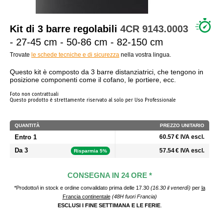
CHI SIAMO?
Kit di 3 barre regolabili
4CR
9143.0003
- 27-45 cm - 50-86 cm - 82-150 cm
Trovate
le schede tecniche e di sicurezza
nella vostra lingua.
Questo kit è composto da 3 barre distanziatrici, che tengono in
posizione componenti come il cofano, le portiere, ecc.
Foto non contrattuali
Questo prodotto è strettamente riservato al solo per Uso Professionale
QUANTITÀ
PREZZO UNITARIO
Entro 1
60.57 € IVA escl.
Da 3
57.54 € IVA escl.
Risparmia 5%
CONSEGNA IN 24 ORE *
*Prodotto/i in stock e ordine convalidato prima delle 17.30
(16.30 il venerdì)
per
la
Francia continentale
(48H fuori Francia)
ESCLUSI I FINE SETTIMANA E LE FERIE
.