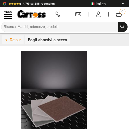
4.7/5
su
188 recensioni
MENU
PROMOZIONI
Fogli abrasivi a secco
CODICE COLORE
MARCHE
PREPARAZIONE / VERNICIATURA / RIFINITURA
MATERIALI DI CONSUMO PER LA CARROZZERIA
STRUMENTI PER LA CARROZZERIA
ATTREZZATURE PER CARROZZERIA
INSTALLAZIONE IN LABORATORIO
TUTORIAL E CONSIGLI