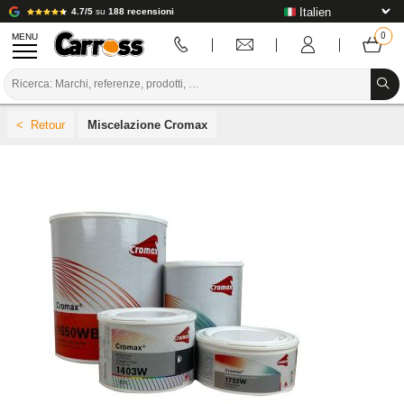
4.7/5
su
188 recensioni
MENU
PROMOZIONI
Miscelazione Cromax
CODICE COLORE
MARCHE
PREPARAZIONE / VERNICIATURA / RIFINITURA
MATERIALI DI CONSUMO PER LA CARROZZERIA
STRUMENTI PER LA CARROZZERIA
ATTREZZATURE PER CARROZZERIA
INSTALLAZIONE IN LABORATORIO
TUTORIAL E CONSIGLI