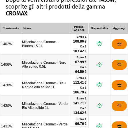
scoprite gli altri prodotti della gamma
CROMAX
:
Prezzo
Riferimento
Nome
Disponibilità
Aggiungi
IVA escl.
Entro 1
108.86 €
Miscelazione Cromax -
1402W
Bianco LS 1L
Da
3
103.42 €
Entro 1
67.99 €
Miscelazione Cromax - Nero
1406W
Alto solido 0,5L
Da
3
64.59 €
Entro 1
112.41 €
Miscelazione Cromax - Bleu
1428W
Rapide Alto solido 1L
Da
3
106.79 €
Entro 1
141.71 €
Miscelazione Cromax - Verde
1430W
Blu Alto solido 1L
Da
3
134.62 €
Entro 1
66.76 €
Miscelazione Cromax - Verde
1431W