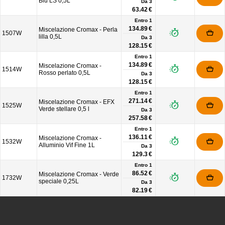
Blu LS 0,5L
Da
3
63.42 €
Entro 1
134.89 €
Miscelazione Cromax - Perla
1507W
lilla 0,5L
Da
3
128.15 €
Entro 1
134.89 €
Miscelazione Cromax -
1514W
Rosso perlato 0,5L
Da
3
128.15 €
Entro 1
271.14 €
Miscelazione Cromax - EFX
1525W
Verde stellare 0,5 l
Da
3
257.58 €
Entro 1
136.11 €
Miscelazione Cromax -
1532W
Alluminio Vif Fine 1L
Da
3
129.3 €
Entro 1
86.52 €
Miscelazione Cromax - Verde
1732W
speciale 0,25L
Da
3
82.19 €