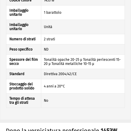
Codice colore
1453 W
Imballaggio
1 barattolo
unitario
Imballaggio
Unità
unitario
Numero di strati
2 strati
Peso specifico
ND
Spessore del film
Tonalità opache 20-25 µ Tonalità perlescenti 15-
secco
20 µ Tonalità metalliche 10-15 µ
Standard
Direttiva 2004/42/CE
Stoccaggio del
4 anni a 20°C
prodotto solido
Tempo di attesa
No
tra gli strati
Dopo la verniciatura professionale
1453W
,