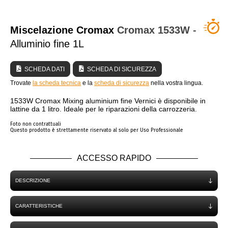
CHI SIAMO?
Miscelazione Cromax
Cromax
1533W
-
Alluminio fine 1L
SCHEDA DATI
SCHEDA DI SICUREZZA
Trovate
la scheda tecnica
e la
scheda di sicurezza
nella vostra lingua.
1533W Cromax Mixing aluminium fine Vernici è disponibile in
lattine da 1 litro. Ideale per le riparazioni della carrozzeria.
Foto non contrattuali
Questo prodotto è strettamente riservato al solo per Uso Professionale
ACCESSO RAPIDO
DESCRIZIONE
CARATTERISTICHE