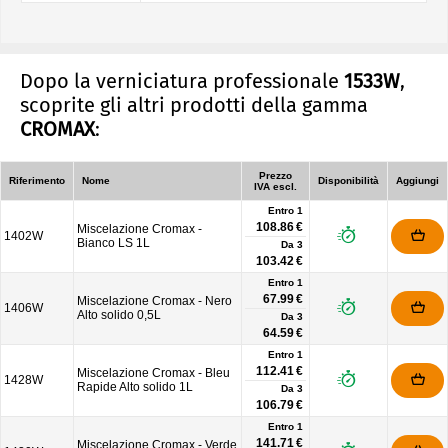
Dopo la verniciatura professionale
1533W
,
scoprite gli altri prodotti della gamma
CROMAX
:
Prezzo
Riferimento
Nome
Disponibilità
Aggiungi
IVA escl.
Entro 1
108.86 €
Miscelazione Cromax -
1402W
Bianco LS 1L
Da
3
103.42 €
Entro 1
67.99 €
Miscelazione Cromax - Nero
1406W
Alto solido 0,5L
Da
3
64.59 €
Entro 1
112.41 €
Miscelazione Cromax - Bleu
1428W
Rapide Alto solido 1L
Da
3
106.79 €
Entro 1
141.71 €
Miscelazione Cromax - Verde