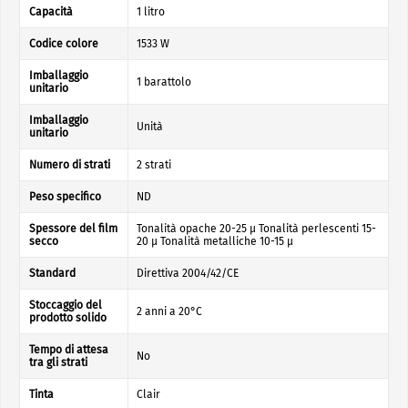
Capacità
1 litro
Codice colore
1533 W
Imballaggio
1 barattolo
unitario
Imballaggio
Unità
unitario
Numero di strati
2 strati
Peso specifico
ND
Spessore del film
Tonalità opache 20-25 µ Tonalità perlescenti 15-
secco
20 µ Tonalità metalliche 10-15 µ
Standard
Direttiva 2004/42/CE
Stoccaggio del
2 anni a 20°C
prodotto solido
Tempo di attesa
No
tra gli strati
Tinta
Clair