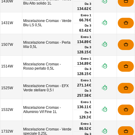
1430W
Blu Alto solido 1L
Da
3
134.62 €
Entro 1
66.76 €
Miscelazione Cromax - Verde
1431W
Blu LS 0,5L
Da
3
63.42 €
Entro 1
134.89 €
Miscelazione Cromax - Perla
1507W
lilla 0,5L
Da
3
128.15 €
Entro 1
134.89 €
Miscelazione Cromax -
1514W
Rosso perlato 0,5L
Da
3
128.15 €
Entro 1
271.14 €
Miscelazione Cromax - EFX
1525W
Verde stellare 0,5 l
Da
3
257.58 €
Entro 1
136.11 €
Miscelazione Cromax -
1532W
Alluminio Vif Fine 1L
Da
3
129.3 €
Entro 1
86.52 €
Miscelazione Cromax - Verde
1732W
speciale 0,25L
Da
3