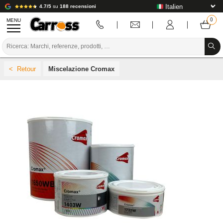
4.7/5
su
188 recensioni
MENU
PROMOZIONI
Miscelazione Cromax
CODICE COLORE
MARCHE
PREPARAZIONE / VERNICIATURA / RIFINITURA
MATERIALI DI CONSUMO PER LA CARROZZERIA
STRUMENTI PER LA CARROZZERIA
ATTREZZATURE PER CARROZZERIA
INSTALLAZIONE IN LABORATORIO
TUTORIAL E CONSIGLI