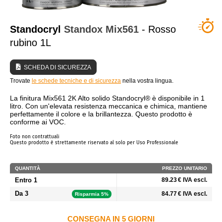
CHI SIAMO?
Standocryl
Standox
Mix561
- Rosso
rubino 1L
SCHEDA DI SICUREZZA
Trovate
le schede tecniche e di sicurezza
nella vostra lingua.
La finitura Mix561 2K Alto solido Standocryl® è disponibile in 1
litro. Con un'elevata resistenza meccanica e chimica, mantiene
perfettamente il colore e la brillantezza. Questo prodotto è
conforme ai VOC.
Foto non contrattuali
Questo prodotto è strettamente riservato al solo per Uso Professionale
QUANTITÀ
PREZZO UNITARIO
Entro 1
89.23 € IVA escl.
Da 3
84.77 € IVA escl.
Risparmia 5%
CONSEGNA IN 5 GIORNI