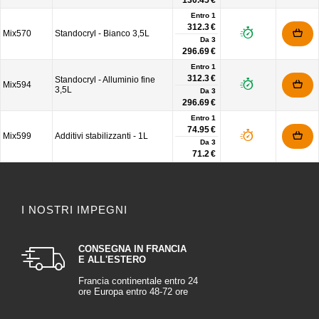
130.45 €
Entro 1
312.3 €
Mix570
Standocryl - Bianco 3,5L
Da
3
296.69 €
Entro 1
312.3 €
Standocryl - Alluminio fine
Mix594
3,5L
Da
3
296.69 €
Entro 1
74.95 €
Mix599
Additivi stabilizzanti - 1L
Da
3
71.2 €
I NOSTRI IMPEGNI
CONSEGNA IN FRANCIA
E ALL'ESTERO
Francia continentale entro 24
ore Europa entro 48-72 ore