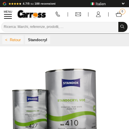
4.7/5
su
188 recensioni
MENU
PROMOZIONI
Standocryl
CODICE COLORE
MARCHE
PREPARAZIONE / VERNICIATURA / RIFINITURA
MATERIALI DI CONSUMO PER LA CARROZZERIA
STRUMENTI PER LA CARROZZERIA
ATTREZZATURE PER CARROZZERIA
INSTALLAZIONE IN LABORATORIO
TUTORIAL E CONSIGLI