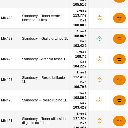
105.51 €
Entro 1
113.77 €
Standocryl - Toner verde
Mix420
turchese - 1 litro
Da
3
108.08 €
Entro 1
108.86 €
Mix423
Standocryl - Giallo di zinco 1L
Da
3
103.42 €
Entro 1
109.7 €
Mix425
Standocryl - Arancia rossa 1L
Da
3
104.22 €
Entro 1
112.41 €
Standocryl - Rosso brillante
Mix427
1L
Da
3
106.79 €
Entro 1
108.86 €
Mix428
Standocryl - Rosso rubino 1L
Da
3
103.42 €
Entro 1
137.32 €
Standocryl - Toner all'ossido
Mix431
di giallo da 1 litro
Da
3