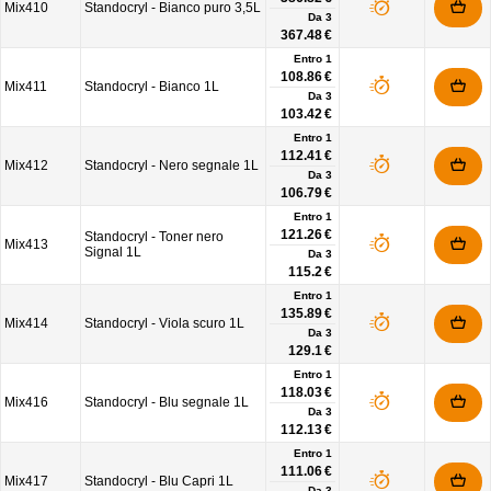
Mix410
Standocryl - Bianco puro 3,5L
Da
3
367.48 €
Entro 1
108.86 €
Mix411
Standocryl - Bianco 1L
Da
3
103.42 €
Entro 1
112.41 €
Mix412
Standocryl - Nero segnale 1L
Da
3
106.79 €
Entro 1
121.26 €
Standocryl - Toner nero
Mix413
Signal 1L
Da
3
115.2 €
Entro 1
135.89 €
Mix414
Standocryl - Viola scuro 1L
Da
3
129.1 €
Entro 1
118.03 €
Mix416
Standocryl - Blu segnale 1L
Da
3
112.13 €
Entro 1
111.06 €
Mix417
Standocryl - Blu Capri 1L
Da
3