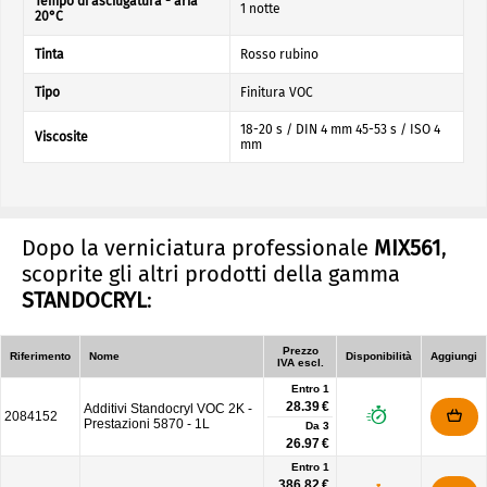
Tempo di asciugatura - aria
1 notte
20°C
Tinta
Rosso rubino
Tipo
Finitura VOC
18-20 s / DIN 4 mm 45-53 s / ISO 4
Viscosite
mm
Dopo la verniciatura professionale
MIX561
,
scoprite gli altri prodotti della gamma
STANDOCRYL
:
Prezzo
Riferimento
Nome
Disponibilità
Aggiungi
IVA escl.
Entro 1
28.39 €
Additivi Standocryl VOC 2K -
2084152
Prestazioni 5870 - 1L
Da
3
26.97 €
Entro 1
386.82 €