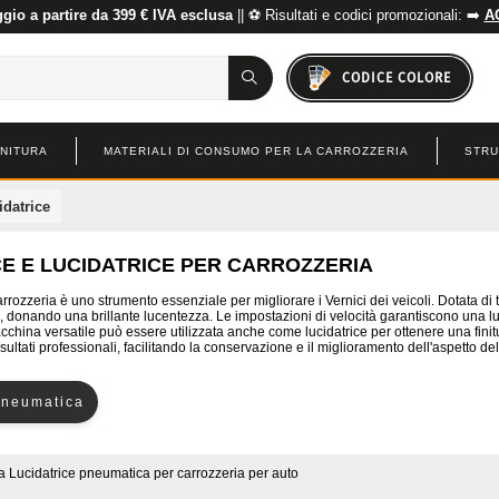
io a partire da 399 € IVA esclusa
|| ⚽ Risultati e codici promozionali: ➡️
A
CODICE COLORE
INITURA
MATERIALI DI CONSUMO PER LA CARROZZERIA
STRU
idatrice
CE E LUCIDATRICE PER CARROZZERIA
arrozzeria è uno strumento essenziale per migliorare i Vernici dei veicoli. Dotata d
ni, donando una brillante lucentezza. Le impostazioni di velocità garantiscono una l
china versatile può essere utilizzata anche come lucidatrice per ottenere una finitu
isultati professionali, facilitando la conservazione e il miglioramento dell'aspetto de
pneumatica
a
Lucidatrice pneumatica per carrozzeria per auto