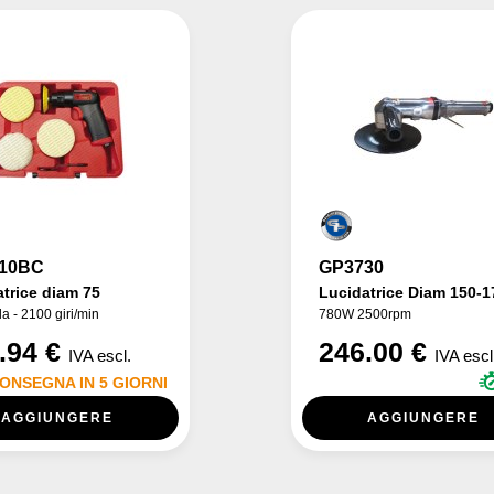
10BC
GP3730
trice diam 75
Lucidatrice Diam 150-1
la - 2100 giri/min
780W 2500rpm
.94 €
246.00 €
IVA escl.
IVA escl
ONSEGNA IN 5 GIORNI
AGGIUNGERE
AGGIUNGERE