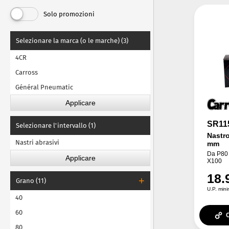
Guida alla Levigatura
Solo promozioni
Abrasivo liquido
Selezionare la marca (o le marche) (3)
4CR
Carross
Général Pneumatic
SR11
Selezionare l'intervallo (1)
Nastr
Nastri abrasivi
mm
Da P80 
X100
18.
Grano (11)
U.P. mini
40
60
80