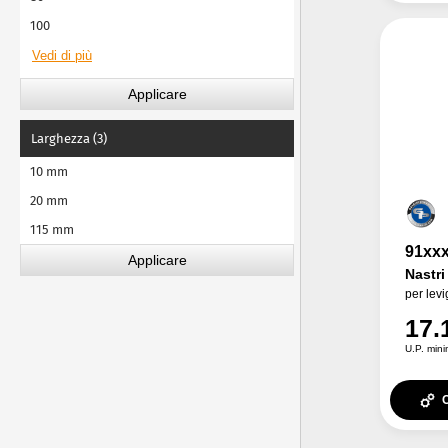
100
Larghezza (3)
10 mm
20 mm
115 mm
91xx
Nastri
per levi
17.
U.P. mini