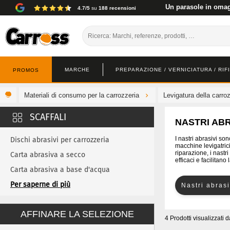
Un parasole in omagg
4.7/5
su
188 recensioni
MARCHE
PREPARAZIONE / VERNICIATURA / RIF
PROMOS
Materiali di consumo per la carrozzeria
Levigatura della carro
NASTRI AB
I nastri abrasivi so
Dischi abrasivi per carrozzeria
macchine levigatrici
riparazione, i nastr
Carta abrasiva a secco
efficaci e facilitano
Carta abrasiva a base d'acqua
Nastro spugnoso per mascheratura
Per saperne di più
Nastri abrasi
Rullo abrasivo e fresa abrasiva
AFFINARE LA SELEZIONE
Levigatura universale
4 Prodotti visualizzati
d
Blocchi di levigatura