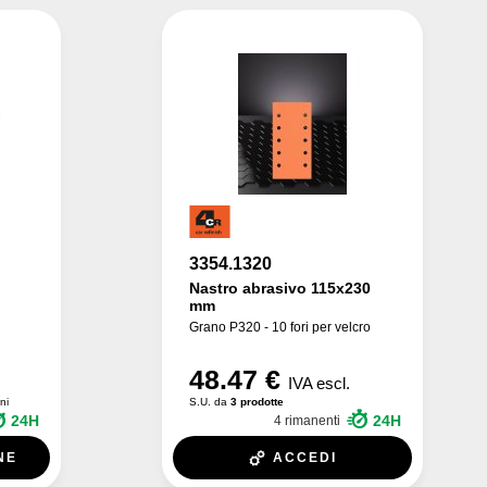
3354.1320
Nastro abrasivo 115x230
mm
Grano P320 - 10 fori per velcro
48.47 €
IVA escl.
ni
S.U. da
3 prodotte
24H
24H
4 rimanenti
NE
ACCEDI