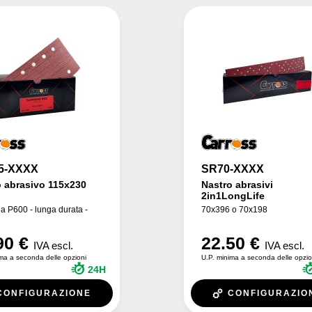
5-XXXX
SR70-XXXX
o abrasivo 115x230
Nastro abrasivi
2in1LongLife
a P600 - lunga durata -
70x396 o 70x198
90 €
22.50 €
IVA escl.
IVA escl.
ma a seconda delle opzioni
U.P. minima a seconda delle opzio
24H
CONFIGURAZIONE
CONFIGURAZIO