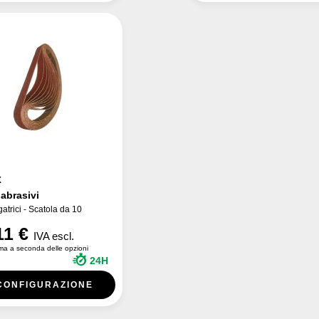
x
 abrasivi
gatrici - Scatola da 10
11 €
IVA escl.
ma a seconda delle opzioni
24H
CONFIGURAZIONE