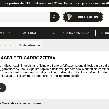
io a partire da 399 € IVA esclusa
|| ⚽ Risultati e codici promozionali: ➡️
A
CODICE COLORE
INITURA
MATERIALI DI CONSUMO PER LA CARROZZERIA
STRU
zzeria
Nastri abrasivi
RASIVI PER CARROZZERIA
no indispensabili in qualsiasi officina e offrono un'efficace azione di levigatura su di
, garantiscono una Levigatura rapida e uniforme, preparando la superficie per finiture
i abrasivi sono i partner essenziali per ottenere risultati professionali. Versatili e d
 la Levigatura e il lavoro di progettazione.
Per saperne di più
vi
a
Nastri abrasivi per carrozzeria