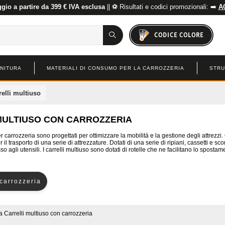
io a partire da 399 € IVA esclusa
|| ⚽ Risultati e codici promozionali: ➡️
A
CODICE COLORE
INITURA
MATERIALI DI CONSUMO PER LA CARROZZERIA
STRU
relli multiuso
MULTIUSO CON CARROZZERIA
per carrozzeria sono progettati per ottimizzare la mobilità e la gestione degli attrezzi
 il trasporto di una serie di attrezzature. Dotati di una serie di ripiani, cassetti e 
o agli utensili. I carrelli multiuso sono dotati di rotelle che ne facilitano lo spostam
 carrozzeria
a
Carrelli multiuso con carrozzeria