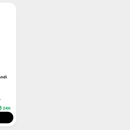
andi
.
24H