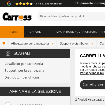
Un parasole in omagg
4.7/5
su
188 recensioni
MARCHE
PREPARAZIONE / VERNICIATURA / RIF
PROMOS
Attrezzature per carrozzeria
Supporti e distributori
Car
CARRELLI 
I carrelli multiuso 
Cavalletto per carrozzeria
mobile e robusta per
per un rapido access
Supporti per la carrozzeria
Per saperne di più
Distributori per officina
Carrello per
AFFINARE LA SELEZIONE
2 Prodotti visualizzati
d