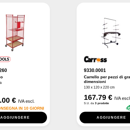
260
9330.0001
lo
Carrello per pezzi di gr
dimensioni
ta
130 x 120 x 220 cm
167.79 €
IVA escl
.00 €
IVA escl.
S.U. da
3 prodotte
NSEGNA IN 10 GIORNI
AGGIUNGERE
AGGIUNGERE