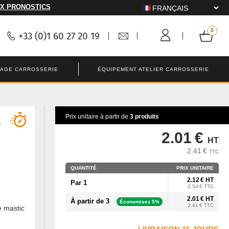
X PRONOSTICS
+33 (0)1 60 27 20 19
LAGE CARROSSERIE
ÉQUIPEMENT ATELIER CARROSSERIE
Prix unitaire à partir de
3 produits
-
2.01 €
HT
2.41 €
TTC
QUANTITÉ
PRIX UNITAIRE
2.12 € HT
Par 1
2.54 € TTC
2.01 € HT
À partir de 3
Économisez 5%
2.41 € TTC
e mastic