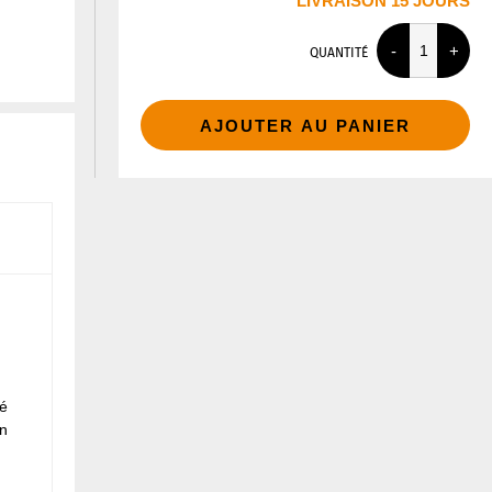
LIVRAISON 15 JOURS
QUANTITÉ
AJOUTER AU PANIER
té
n