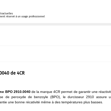
tractuelles
ement réservé à un usage professionnel
.0040 de 4CR
ine BPO 2910.0040
de la marque 4CR permet de garantir une réactivi
ase de peroxyde de benzoyle (BPO), le durcisseur 2910 assure u
arantie une bonne récativité même à des températures plus basses.