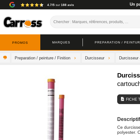
Un pa
4.7/5
sur
188 avis
MARQUES
PREPARATION / PEINTURE
PROMOS
Preparation / peinture / Finition
Durcisseur
Durcisseur
Durciss
cartouc
FICHE 
Descriptif
Ce durcisse
polyester. 