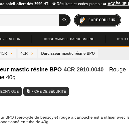
re soleil offert dès 399€ HT
|| ⚽ Résultats et codes promo : ➡️
ACCÈS JEU
CODE COULEUR
 / FINITION
CONSOMMABLE CARROSSERIE
OUTIL
 4CR
4CR
Durcisseur mastic résine BPO
eur mastic résine BPO
4CR
2910.0040
- Rouge 
he 40g
TECHNIQUE
FICHE DE SÉCURITÉ
ur BPO (peroxyde de benzoyle) rouge à cartouche est à utiliser avec l
Conditionné en tube de 40g.