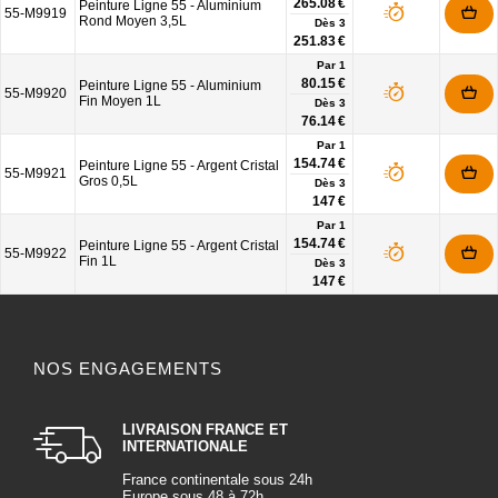
265.08 €
Peinture Ligne 55 - Aluminium
55-M9919
Rond Moyen 3,5L
Dès
3
251.83 €
Par 1
80.15 €
Peinture Ligne 55 - Aluminium
55-M9920
Fin Moyen 1L
Dès
3
76.14 €
Par 1
154.74 €
Peinture Ligne 55 - Argent Cristal
55-M9921
Gros 0,5L
Dès
3
147 €
Par 1
154.74 €
Peinture Ligne 55 - Argent Cristal
55-M9922
Fin 1L
Dès
3
147 €
NOS ENGAGEMENTS
LIVRAISON FRANCE ET
INTERNATIONALE
France continentale sous 24h
Europe sous 48 à 72h