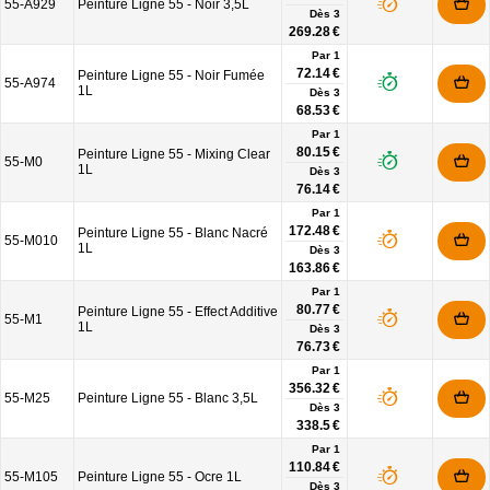
55-A929
Peinture Ligne 55 - Noir 3,5L
Dès
3
269.28 €
Par 1
72.14 €
Peinture Ligne 55 - Noir Fumée
55-A974
1L
Dès
3
68.53 €
Par 1
80.15 €
Peinture Ligne 55 - Mixing Clear
55-M0
1L
Dès
3
76.14 €
Par 1
172.48 €
Peinture Ligne 55 - Blanc Nacré
55-M010
1L
Dès
3
163.86 €
Par 1
80.77 €
Peinture Ligne 55 - Effect Additive
55-M1
1L
Dès
3
76.73 €
Par 1
356.32 €
55-M25
Peinture Ligne 55 - Blanc 3,5L
Dès
3
338.5 €
Par 1
110.84 €
55-M105
Peinture Ligne 55 - Ocre 1L
Dès
3