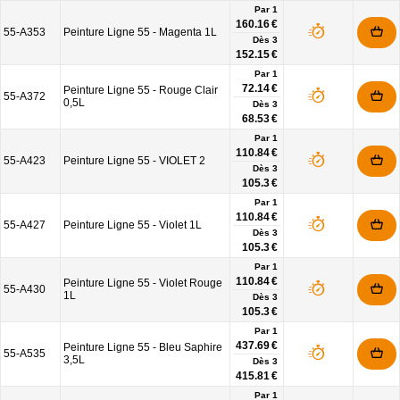
Par 1
160.16 €
55-A353
Peinture Ligne 55 - Magenta 1L
Dès
3
152.15 €
Par 1
72.14 €
Peinture Ligne 55 - Rouge Clair
55-A372
0,5L
Dès
3
68.53 €
Par 1
110.84 €
55-A423
Peinture Ligne 55 - VIOLET 2
Dès
3
105.3 €
Par 1
110.84 €
55-A427
Peinture Ligne 55 - Violet 1L
Dès
3
105.3 €
Par 1
110.84 €
Peinture Ligne 55 - Violet Rouge
55-A430
1L
Dès
3
105.3 €
Par 1
437.69 €
Peinture Ligne 55 - Bleu Saphire
55-A535
3,5L
Dès
3
415.81 €
Par 1