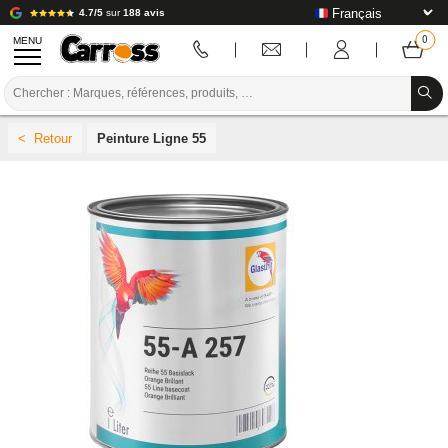
4.7/5
sur
188 avis
MENU
PROMOTIONS
Peinture Ligne 55
CODE COULEUR
MARQUES
PREPARATION / PEINTURE / FINITION
CONSOMMABLE CARROSSERIE
OUTILLAGE CARROSSERIE
ÉQUIPEMENT ATELIER CARROSSERIE
INSTALLATION LABO
TUTORIEL & CONSEILS