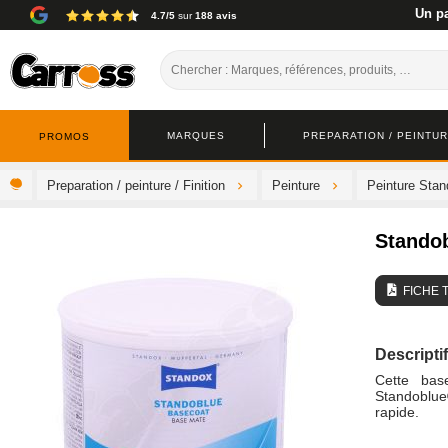
Un pa
4.7/5
sur
188 avis
MARQUES
PREPARATION / PEINTURE
PROMOS
Preparation / peinture / Finition
Peinture
Peinture Sta
Stando
FICHE 
Descriptif
Cette bas
Standoblue®
rapide.