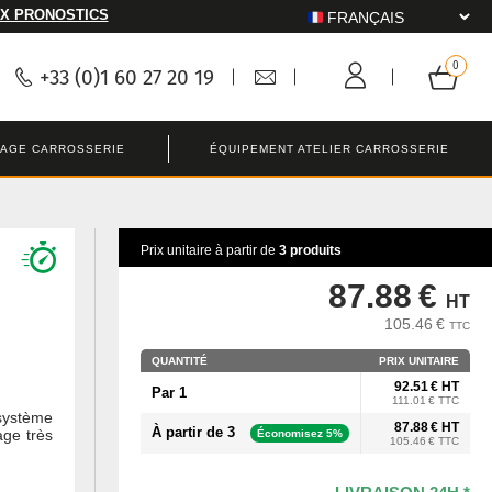
X PRONOSTICS
+33 (0)1 60 27 20 19
LAGE CARROSSERIE
ÉQUIPEMENT ATELIER CARROSSERIE
Prix unitaire à partir de
3 produits
87.88 €
HT
105.46 €
TTC
QUANTITÉ
PRIX UNITAIRE
92.51 € HT
Par 1
111.01 € TTC
système
87.88 € HT
À partir de 3
age très
Économisez 5%
105.46 € TTC