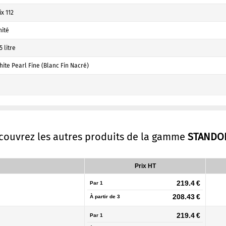
x 112
nité
5 litre
ite Pearl Fine (Blanc Fin Nacré)
écouvrez les autres produits de la gamme
STANDO
Prix HT
219.4 €
Par 1
208.43 €
À partir de
3
219.4 €
Par 1