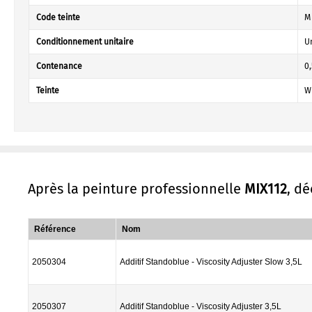
Code teinte
Mi
Conditionnement unitaire
U
Contenance
0,
Teinte
Wh
Après la peinture professionnelle
MIX112
, d
Référence
Nom
2050304
Additif Standoblue - Viscosity Adjuster Slow 3,5L
2050307
Additif Standoblue - Viscosity Adjuster 3,5L