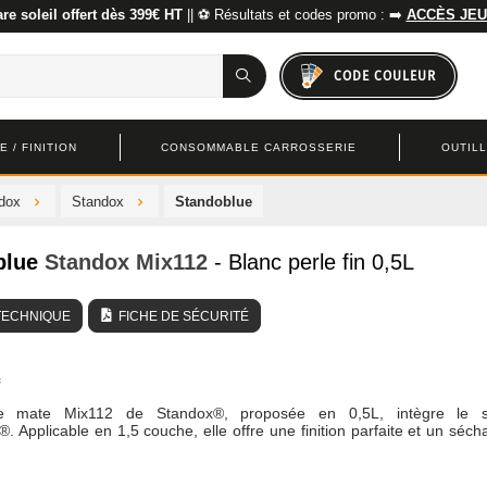
re soleil offert dès 399€ HT
|| ⚽ Résultats et codes promo : ➡️
ACCÈS JEU
CODE COULEUR
 / FINITION
CONSOMMABLE CARROSSERIE
OUTIL
ndox
Standox
Standoblue
blue
Standox
Mix112
- Blanc perle fin 0,5L
TECHNIQUE
FICHE DE SÉCURITÉ
e mate Mix112 de Standox®, proposée en 0,5L, intègre le 
. Applicable en 1,5 couche, elle offre une finition parfaite et un séch