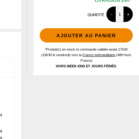
LIVRAISON 24H *
QUANTITÉ
AJOUTER AU PANIER
*Produit(s) en stock et commande validée avant 17h30
(16h30 le vendredi)
vers la
France métropolitaine
(48H hors
France)
HORS WEEK-END ET JOURS FÉRIÉS
.
et
nt
s