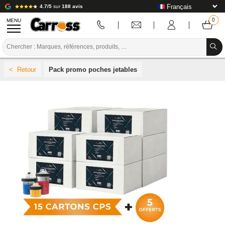
4.7/5
sur
188 avis
MENU
PROMOTIONS
Pack promo poches jetables
CODE COULEUR
MARQUES
PREPARATION / PEINTURE / FINITION
CONSOMMABLE CARROSSERIE
OUTILLAGE CARROSSERIE
ÉQUIPEMENT ATELIER CARROSSERIE
INSTALLATION LABO
TUTORIEL & CONSEILS