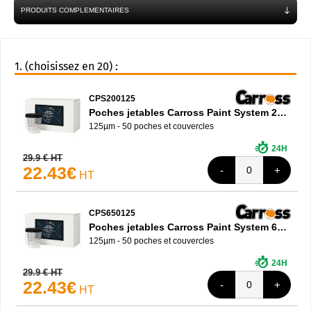
PRODUITS COMPLEMENTAIRES
(choisissez en 20) :
CPS200125
Poches jetables Carross Paint System 200ml
125µm - 50 poches et couvercles
24H
29.9 € HT
22.43€
HT
CPS650125
Poches jetables Carross Paint System 650ml
125µm - 50 poches et couvercles
24H
29.9 € HT
22.43€
HT