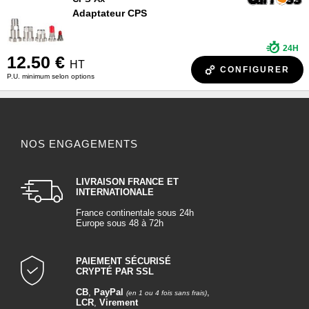
Adaptateur CPS
24H
12.50 €
HT
CONFIGURER
P.U. minimum selon options
NOS ENGAGEMENTS
LIVRAISON FRANCE ET
INTERNATIONALE
France continentale sous 24h
Europe sous 48 à 72h
PAIEMENT SÉCURISÉ
CRYPTÉ PAR SSL
CB
,
PayPal
,
(en 1 ou 4 fois sans frais)
LCR
,
Virement