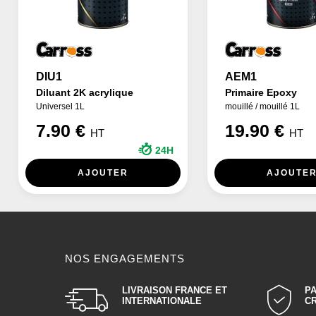
DIU1
AEM1
Diluant 2K acrylique
Primaire Epoxy
Universel 1L
mouillé / mouillé 1L
7.90 €
19.90 €
HT
HT
24H
AJOUTER
AJOUTE
NOS ENGAGEMENTS
LIVRAISON FRANCE ET
P
INTERNATIONALE
C