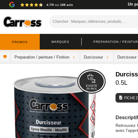
Un pa
4.7/5
sur
188 avis
MARQUES
PREPARATION / PEINTURE
PROMOS
Preparation / peinture / Finition
Durcisseur
Durcisseur
Durcis
0.5L
EXISTE
EN PACK
FICHE 
Descriptif
Retrouvez l
avec l'app