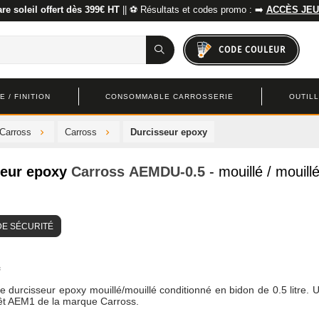
re soleil offert dès 399€ HT
|| ⚽ Résultats et codes promo : ➡️
ACCÈS JEU
CODE COULEUR
 / FINITION
CONSOMMABLE CARROSSERIE
OUTIL
 Carross
Carross
Durcisseur epoxy
seur epoxy
Carross
AEMDU-0.5
- mouillé / mouill
DE SÉCURITÉ
e durcisseur epoxy mouillé/mouillé conditionné en bidon de 0.5 litre. Ut
rêt AEM1 de la marque Carross.