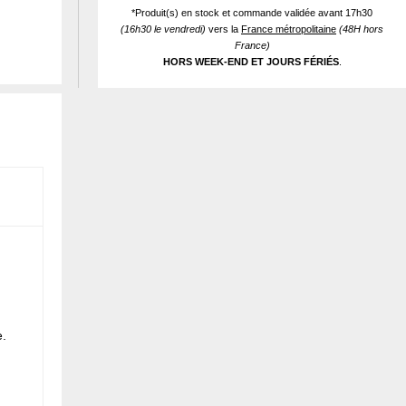
*Produit(s) en stock et commande validée avant 17h30
(16h30 le vendredi)
vers la
France métropolitaine
(48H hors
France)
HORS WEEK-END ET JOURS FÉRIÉS
.
e.