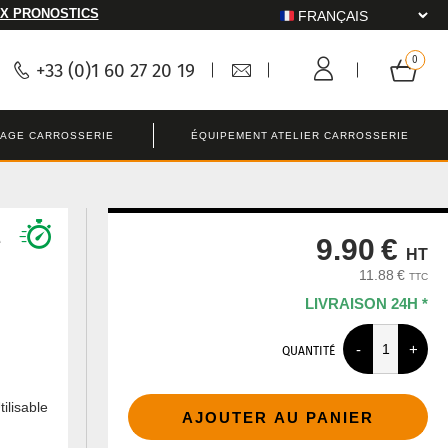
X PRONOSTICS
+33 (0)1 60 27 20 19
LAGE CARROSSERIE
ÉQUIPEMENT ATELIER CARROSSERIE
é
9.90 €
HT
11.88 €
TTC
LIVRAISON 24H *
QUANTITÉ
ilisable
AJOUTER AU PANIER