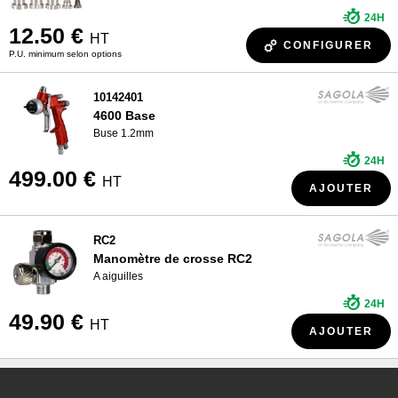
24H
12.50 €
HT
CONFIGURER
P.U. minimum selon options
10142401
4600 Base
Buse 1.2mm
24H
499.00 €
HT
AJOUTER
RC2
Manomètre de crosse RC2
A aiguilles
24H
49.90 €
HT
AJOUTER