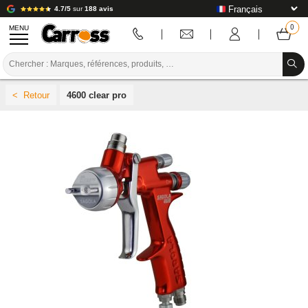
4.7/5
sur
188 avis
MENU
PROMOTIONS
4600 clear pro
CODE COULEUR
MARQUES
PREPARATION / PEINTURE / FINITION
CONSOMMABLE CARROSSERIE
OUTILLAGE CARROSSERIE
ÉQUIPEMENT ATELIER CARROSSERIE
INSTALLATION LABO
TUTORIEL & CONSEILS