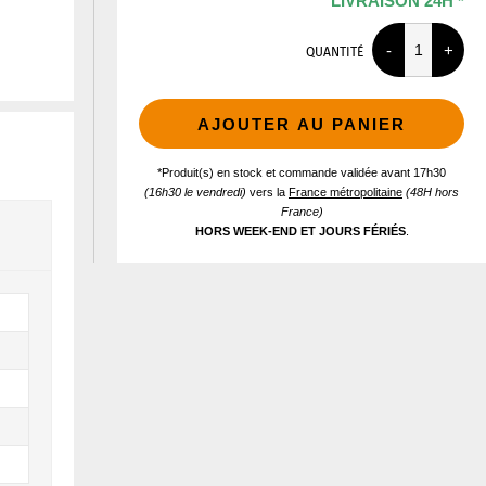
LIVRAISON 24H *
QUANTITÉ
AJOUTER AU PANIER
*Produit(s) en stock et commande validée avant 17h30
(16h30 le vendredi)
vers la
France métropolitaine
(48H hors
France)
HORS WEEK-END ET JOURS FÉRIÉS
.