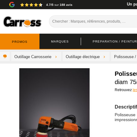
Un pa
4.7/5
sur
188 avis
MARQUES
PREPARATION / PEINTURE
PROMOS
Outillage Carrosserie
Outillage électrique
Polisseuse /
Polisse
diam 7
Retrouvez
le
Descriptif
Polisseuse
impression