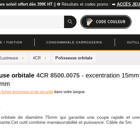
re soleil offert dès 399€ HT
|| ⚽ Résultats et codes promo : ➡️
ACCÈS JEU
CODE COULEUR
 / FINITION
CONSOMMABLE CARROSSERIE
OUTIL
 Lustreuse
4CR
Polisseuse orbitale
use orbitale
4CR
8500.0075
- excentration 15mm
5mm
s fiches technique et de sécurité
dans votre langue.
 orbitale de diamètre 75mm qui garantie une coupe rapide et une f
nante.Cet outil combine manœuvrabilité et puissance. Câble de 5m