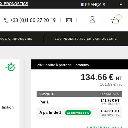
X PRONOSTICS
+33 (0)1 60 27 20 19
LAGE CARROSSERIE
ÉQUIPEMENT ATELIER CARROSSERIE
Prix unitaire à partir de
3 produits
134.66 €
HT
161.59 €
TTC
QUANTITÉ
PRIX UNITAIRE
141.75 € HT
Par 1
170.10 € TTC
inition
134.66 € HT
À partir de 3
Économisez 5%
161.59 € TTC