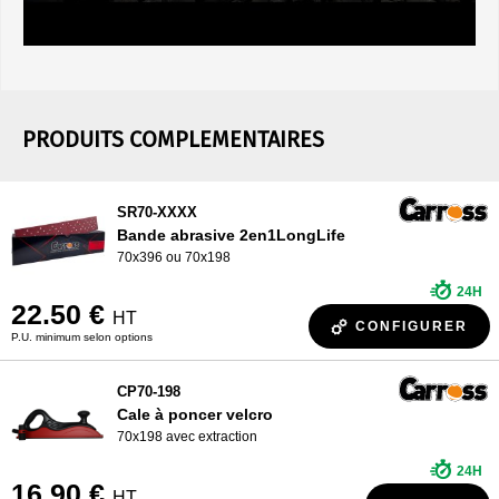
PRODUITS COMPLEMENTAIRES
SR70-XXXX
Bande abrasive 2en1LongLife
70x396 ou 70x198
24H
22.50 €
HT
CONFIGURER
P.U. minimum selon options
CP70-198
Cale à poncer velcro
70x198 avec extraction
24H
16.90 €
HT