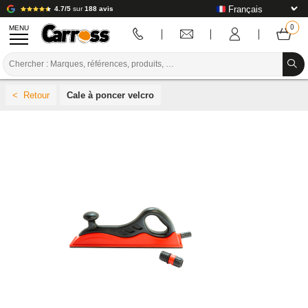
4.7/5
sur
188 avis
MENU
PROMOTIONS
Cale à poncer velcro
CODE COULEUR
MARQUES
PREPARATION / PEINTURE / FINITION
CONSOMMABLE CARROSSERIE
OUTILLAGE CARROSSERIE
ÉQUIPEMENT ATELIER CARROSSERIE
INSTALLATION LABO
TUTORIEL & CONSEILS