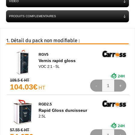
VIDÉO
PRODUITS COMPLEMENTAIRES
Détail du pack non modifiable :
RGV5
Vernis rapid gloss
VOC 2:1 - 5L
24H
109.5 € HT
104.03€
HT
RGD2.5
Rapid Gloss durcisseur
2.5L
24H
57.55 € HT