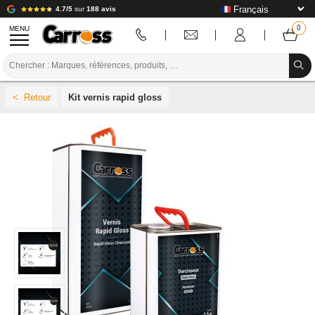
4.7/5
sur
188 avis
MENU
PROMOTIONS
Kit vernis rapid gloss
CODE COULEUR
MARQUES
PREPARATION / PEINTURE / FINITION
CONSOMMABLE CARROSSERIE
OUTILLAGE CARROSSERIE
ÉQUIPEMENT ATELIER CARROSSERIE
INSTALLATION LABO
TUTORIEL & CONSEILS