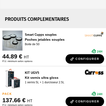
PRODUITS COMPLEMENTAIRES
Smart Cupps souples
Poches jetables souples
Boite de 50
24H
44.89 €
HT
CONFIGURER
P.U. minimum selon options
KIT UGV5
Kit vernis ultra gloss
1 vernis 5L + 1 durcisseur 2.5L
24H
137.66 €
HT
CONFIGURER
P.U. minimum selon options