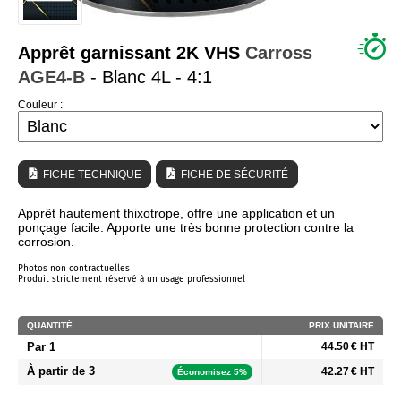
QUI SOMMES NOUS ?
Apprêt garnissant 2K VHS
Carross
AGE4-B
- Blanc 4L - 4:1
Couleur :
FICHE TECHNIQUE
FICHE DE SÉCURITÉ
Apprêt hautement thixotrope, offre une application et un
ponçage facile. Apporte une très bonne protection contre la
corrosion.
Photos non contractuelles
Produit strictement réservé à un usage professionnel
QUANTITÉ
PRIX UNITAIRE
Par 1
44.50 € HT
À partir de 3
42.27 € HT
Économisez 5%