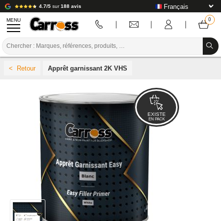
4.7/5
sur
188 avis
MENU
PROMOTIONS
Apprêt garnissant 2K VHS
CODE COULEUR
MARQUES
PREPARATION / PEINTURE / FINITION
EXISTE
EN PACK
CONSOMMABLE CARROSSERIE
OUTILLAGE CARROSSERIE
ÉQUIPEMENT ATELIER CARROSSERIE
INSTALLATION LABO
TUTORIEL & CONSEILS