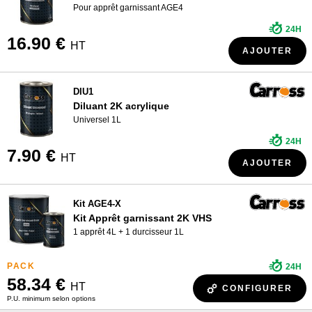
Pour apprêt garnissant AGE4
24H
16.90 €
HT
AJOUTER
DIU1
Diluant 2K acrylique
Universel 1L
24H
7.90 €
HT
AJOUTER
Kit AGE4-X
Kit Apprêt garnissant 2K VHS
1 apprêt 4L + 1 durcisseur 1L
24H
58.34 €
HT
CONFIGURER
P.U. minimum selon options