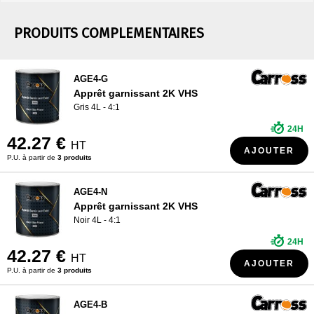
PRODUITS COMPLEMENTAIRES
AGE4-G
Apprêt garnissant 2K VHS
Gris 4L - 4:1
24H
42.27 €
HT
AJOUTER
P.U. à partir de
3 produits
AGE4-N
Apprêt garnissant 2K VHS
Noir 4L - 4:1
24H
42.27 €
HT
AJOUTER
P.U. à partir de
3 produits
AGE4-B