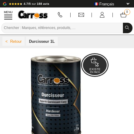
4.7/5
sur
188 avis
MENU
PROMOTIONS
Durcisseur 1L
CODE COULEUR
MARQUES
PREPARATION / PEINTURE / FINITION
EXISTE
EN PACK
CONSOMMABLE CARROSSERIE
OUTILLAGE CARROSSERIE
ÉQUIPEMENT ATELIER CARROSSERIE
INSTALLATION LABO
TUTORIEL & CONSEILS