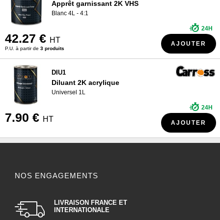
Apprêt garnissant 2K VHS
Blanc 4L - 4:1
24H
42.27 €
HT
AJOUTER
P.U. à partir de
3 produits
DIU1
Diluant 2K acrylique
Universel 1L
24H
7.90 €
HT
AJOUTER
NOS ENGAGEMENTS
LIVRAISON FRANCE ET
INTERNATIONALE