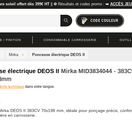
re soleil offert dès 399€ HT
|| ⚽ Résultats et codes promo : ➡️
ACCÈS JEU
CODE COULEUR
 / FINITION
CONSOMMABLE CARROSSERIE
OUTIL
Mirka
Ponceuse électrique DEOS II
e électrique DEOS II
Mirka
MID3834044
- 383C
98mm
 fiche technique
dans votre langue.
irka DEOS II 383CV 70x198 mm, idéale pour ponçage précis, confort
ère en carrosserie.