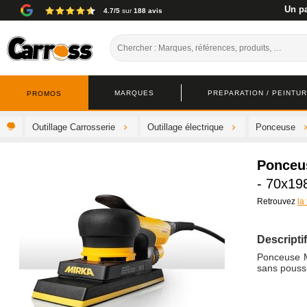
Un pa
4.7/5
sur
188 avis
MARQUES
PREPARATION / PEINTURE
PROMOS
Outillage Carrosserie
Outillage électrique
Ponceuse
Ponceus
- 70x1
Retrouvez
la
Descriptif
Ponceuse M
sans poussi