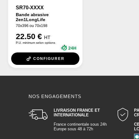
SR70-XXXX
Bande abrasive
2en1LongLife
70x396 ou 70x198
22.50 €
HT
P.U. minimum selon options
24H
CONFIGURER
NOS ENGAGEMENTS
LIVRAISON FRANCE ET
P
INTERNATIONALE
C
France continentale sous 24h
C
Europe sous 48 à 72h
L