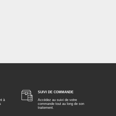
SUIVI DE COMMANDE
nt à
Accédez au suivi de votre
s
commande tout au long de son
traitement.