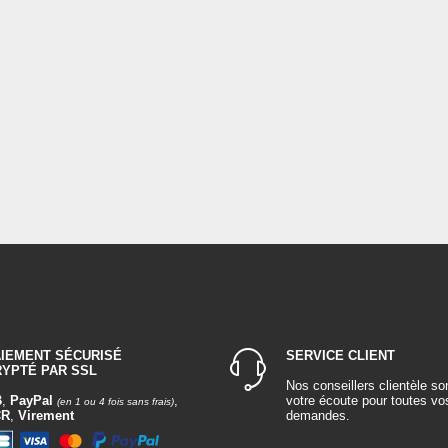
AIEMENT SÉCURISÉ
SERVICE CLIENT
RYPTÉ PAR SSL
Nos conseillers clientèle so
B
,
PayPal
,
votre écoute pour toutes vo
(en 1 ou 4 fois sans frais)
CR
,
Virement
demandes.