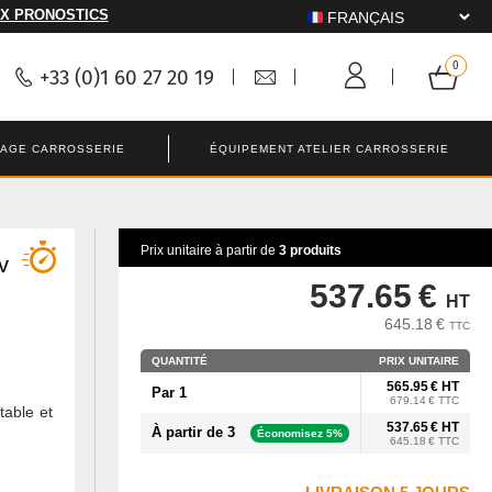
X PRONOSTICS
+33 (0)1 60 27 20 19
LAGE CARROSSERIE
ÉQUIPEMENT ATELIER CARROSSERIE
Prix unitaire à partir de
3 produits
v
537.65 €
HT
645.18 €
TTC
QUANTITÉ
PRIX UNITAIRE
565.95 € HT
Par 1
679.14 € TTC
able et
537.65 € HT
À partir de 3
Économisez 5%
645.18 € TTC