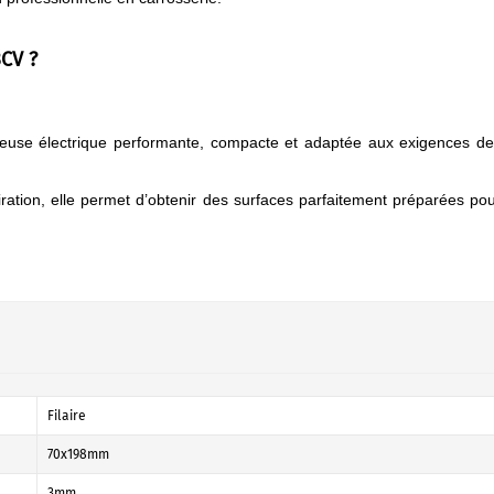
3CV ?
ceuse électrique performante, compacte et adaptée aux exigences d
iration, elle permet d’obtenir des surfaces parfaitement préparées po
Filaire
70x198mm
3mm