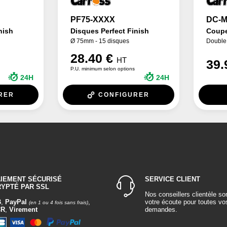
PF75-XXXX
DC-M
nish
Disques Perfect Finish
Coupe
Ø 75mm - 15 disques
Double
28.40 €
HT
39.
P.U. minimum selon options
24H
24H
RER
CONFIGURER
AIEMENT SÉCURISÉ
SERVICE CLIENT
RYPTÉ PAR SSL
Nos conseillers clientèle so
B
,
PayPal
,
votre écoute pour toutes vo
(en 1 ou 4 fois sans frais)
CR
,
Virement
demandes.