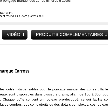
e ponçage manuel des zones difficiles d'accès
tractuelles
ement réservé à un usage professionnel
VIDÉO
PRODUITS COMPLEMENTAIRES
 marque Carross
 outils indispensables pour le ponçage manuel des zones difficil
leaux sont disponibles dans plusieurs grains, allant de 150 à 800, po
n. Chaque boîte contient un rouleau pré-découpé, ce qui facilite s
urfaces courbes, des coins étroits ou des détails complexes, ces roulea