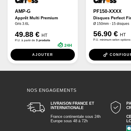
AMP-G
PF150-XXXX
Apprêt Multi Premium
Disques Perfect Fi
Gris 3.6L
Ø 150mm - 15 disques
56.90 €
49.88 €
HT
HT
P.U. minimum selon options
P.U. à partir de
3 produits
24H
AJOUTER
CONFIGU
NOS ENGAGEMENTS
LIVRAISON FRANCE ET
P
INTERNATIONALE
C
France continentale sous 24h
C
Europe sous 48 à 72h
L