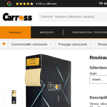
Un pa
4.7/5
sur
188 avis
MARQUES
PREPARATION / PEINTURE
PROMOS
Consommable carrosserie
Ponçage carrosserie
Roule
Rouleau
Sélection
Grain :
Descriptif
Venez déco