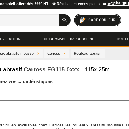
re soleil offert dès 399€ HT
|| ⚽ Résultats et codes promo : ➡️
ACCÈS JEU
CODE COULEUR
 / FINITION
CONSOMMABLE CARROSSERIE
OUTIL
aux abrasifs mousse
Carross
Rouleau abrasif
 abrasif
Carross
EG115.0xxx
- 115x 25m
nez vos caractéristiques :
uvrir en exclusivité chez Carross les rouleaux abrasifs mousses 