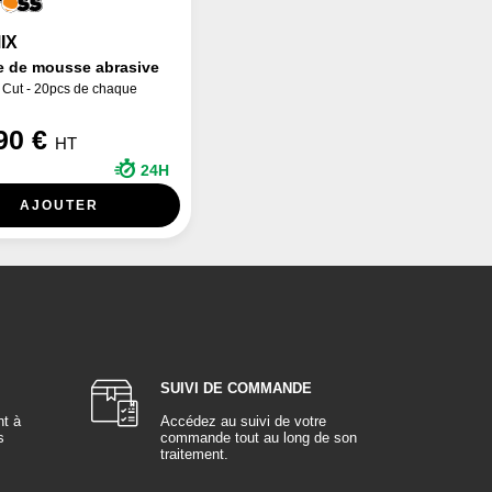
IX
 de mousse abrasive
 Cut - 20pcs de chaque
90 €
HT
24H
AJOUTER
SUIVI DE COMMANDE
nt à
Accédez au suivi de votre
s
commande tout au long de son
traitement.