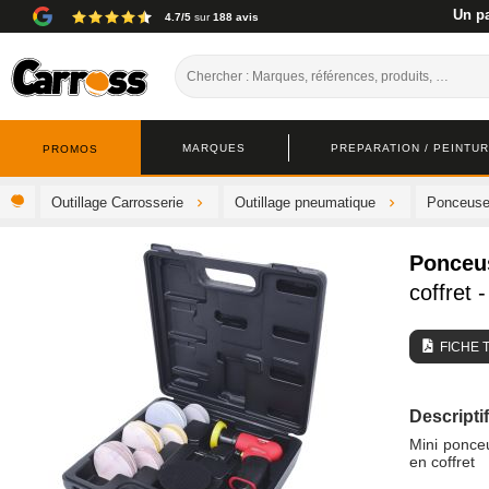
Un pa
4.7/5
sur
188 avis
MARQUES
PREPARATION / PEINTURE
PROMOS
Outillage Carrosserie
Outillage pneumatique
Ponceus
Ponceus
coffret
FICHE 
Descriptif
Mini ponce
en coffret