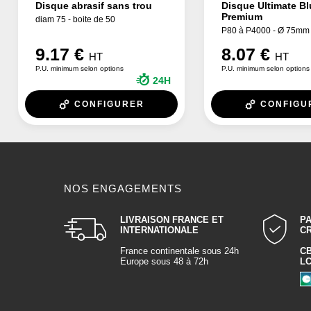
Disque abrasif sans trou
Disque Ultimate Bl
Premium
diam 75 - boite de 50
P80 à P4000 - Ø 75mm
9.17 €
8.07 €
HT
HT
P.U. minimum selon options
P.U. minimum selon options
24H
CONFIGURER
CONFIGU
NOS ENGAGEMENTS
LIVRAISON FRANCE ET
P
INTERNATIONALE
C
France continentale sous 24h
C
Europe sous 48 à 72h
L