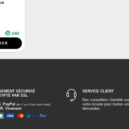
ue
24H
RER
AIEMENT SÉCURISÉ
SERVICE CLIENT
RYPTÉ PAR SSL
Nos conseillers clientèle so
B
,
PayPal
,
votre écoute pour toutes vo
(en 1 ou 4 fois sans frais)
CR
,
Virement
demandes.