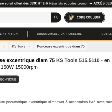
re soleil offert dès 399€ HT
|| ⚽ Résultats et codes promo : ➡️
ACCÈS JEU
CODE COULEUR
 / FINITION
CONSOMMABLE CARROSSERIE
OUTIL
e
KS Tools
Ponceuse excentrique diam 75
e excentrique diam 75
KS Tools
515.5110
- en
 - 150W 15000rpm
TECHNIQUE
use pneumatique excentrique slimpower & accessoires livré avec rac