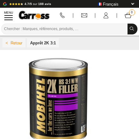
4.7/5
sur
188 avis
MENU
PROMOTIONS
Apprêt 2K 3:1
CODE COULEUR
MARQUES
PREPARATION / PEINTURE / FINITION
CONSOMMABLE CARROSSERIE
OUTILLAGE CARROSSERIE
ÉQUIPEMENT ATELIER CARROSSERIE
INSTALLATION LABO
TUTORIEL & CONSEILS