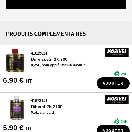
PRODUITS COMPLEMENTAIRES
41825621
Durcisseur 2K 700
0,25L, pour apprêt mouillé/mouillé
24H
6.90 €
HT
AJOUTER
41672151
Diluant 2K 2100
0,5L, standard
24H
5.90 €
HT
AJOUTER