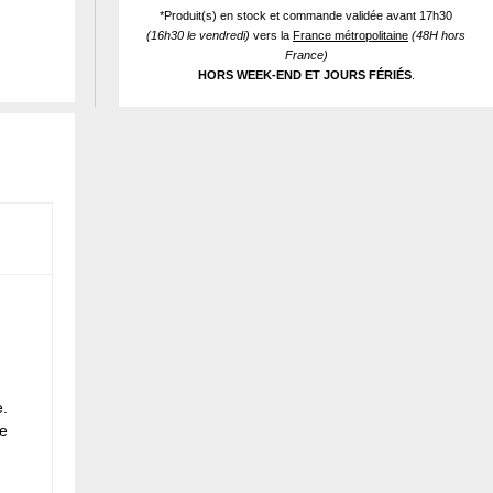
*Produit(s) en stock et commande validée avant 17h30
(16h30 le vendredi)
vers la
France métropolitaine
(48H hors
France)
HORS WEEK-END ET JOURS FÉRIÉS
.
e.
de