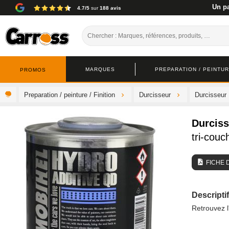
Un pa
4.7/5
sur
188 avis
MARQUES
PREPARATION / PEINTURE
PROMOS
Preparation / peinture / Finition
Durcisseur
Durcisseur
Durciss
tri-cou
FICHE 
Descriptif
Retrouvez l