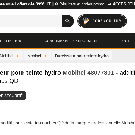
re soleil offert dès 399€ HT
|| ⚽ Résultats et codes promo : ➡️
ACCÈS JEU
CODE COULEUR
 / FINITION
CONSOMMABLE CARROSSERIE
OUTIL
 Mobihel
Mobihel
Durcisseur pour teinte hydro
eur pour teinte hydro
Mobihel
48077801
- additi
ches QD
DE SÉCURITÉ
'additif pour teinte tri-couches QD de la marque professionnelle Mobihe