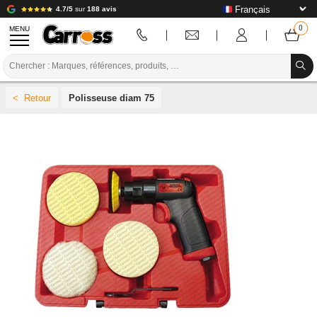
4.7/5
sur
188 avis
MENU
PROMOTIONS
Polisseuse diam 75
CODE COULEUR
MARQUES
PREPARATION / PEINTURE / FINITION
CONSOMMABLE CARROSSERIE
OUTILLAGE CARROSSERIE
ÉQUIPEMENT ATELIER CARROSSERIE
INSTALLATION LABO
TUTORIEL & CONSEILS