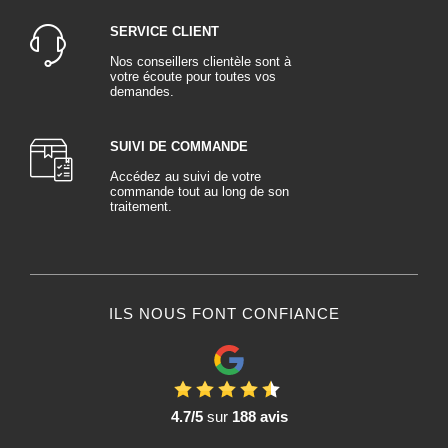
jouent un rôle crucial dans la création d'une finition visuellement
SERVICE CLIENT
harmonieuse.
Du point de vue de la durabilité, les rivets plastiques présentent l'avantage
Nos conseillers clientèle sont à
votre écoute pour toutes vos
d'être résistants à la corrosion, ce qui est particulièrement important dans les
demandes.
régions sujettes à des conditions météorologiques extrêmes. De plus, leur
poids léger contribue à améliorer l'efficacité énergétique des véhicules en
réduisant la masse totale, ce qui peut avoir un impact positif sur la
SUIVI DE COMMANDE
consommation de carburant.
Accédez au suivi de votre
En conclusion, les rivets plastiques pour voiture incarnent l'équilibre parfait
commande tout au long de son
entre fonctionnalité, facilité d'installation, esthétique et durabilité. Leur
traitement.
omniprésence dans l'industrie automobile moderne souligne leur importance
en tant qu'éléments essentiels qui contribuent à la fabrication de véhicules
sûrs, performants et esthétiquement plaisants.
La marque d’agrafes carrosserie professionnelles KS Tools :
ILS NOUS FONT CONFIANCE
KS Tools, une marque qui incarne l'excellence dans l'outillage professionnel,
a su se forger une réputation solide grâce à son engagement envers
l'innovation, la qualité et la fiabilité. Depuis ses débuts, la marque a évolué
pour devenir un acteur majeur sur le marché de l'outillage, offrant une
gamme diversifiée de produits destinés aux professionnels exigeants.
4.7/5
sur
188 avis
L'une des caractéristiques distinctives de KS Tools est son engagement
constant envers la recherche et le développement. La marque investit