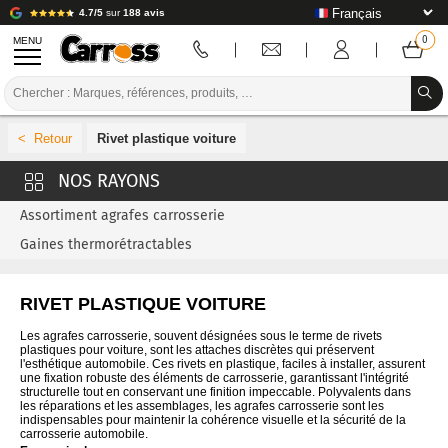
4.7/5
sur
188 avis
MENU
PROMOTIONS
Rivet plastique voiture
CODE COULEUR
MARQUES
Assortiment agrafes carrosserie
PREPARATION / PEINTURE / FINITION
Gaines thermorétractables
CONSOMMABLE CARROSSERIE
RIVET PLASTIQUE VOITURE
OUTILLAGE CARROSSERIE
Les agrafes carrosserie, souvent désignées sous le terme de rivets
plastiques pour voiture, sont les attaches discrètes qui préservent
ÉQUIPEMENT ATELIER CARROSSERIE
l'esthétique automobile. Ces rivets en plastique, faciles à installer, assurent
une fixation robuste des éléments de carrosserie, garantissant l'intégrité
structurelle tout en conservant une finition impeccable. Polyvalents dans
INSTALLATION LABO
les réparations et les assemblages, les agrafes carrosserie sont les
indispensables pour maintenir la cohérence visuelle et la sécurité de la
carrosserie automobile.
TUTORIEL & CONSEILS