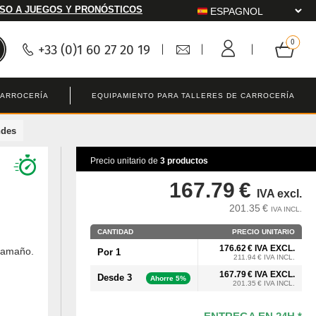
SO A JUEGOS Y PRONÓSTICOS
+33 (0)1 60 27 20 19
CARROCERÍA
EQUIPAMIENTO PARA TALLERES DE CARROCERÍA
ndes
Precio unitario de
3 productos
167.79 €
IVA excl.
201.35 €
IVA INCL.
CANTIDAD
PRECIO UNITARIO
176.62 € IVA EXCL.
tamaño.
Por 1
211.94 € IVA INCL.
167.79 € IVA EXCL.
Desde 3
Ahorre 5%
201.35 € IVA INCL.