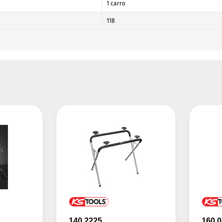
1 carro
118
140.2225
160.