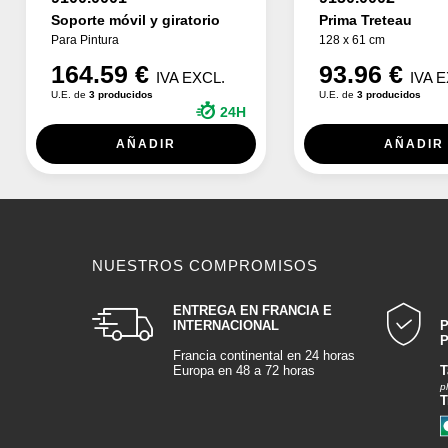
Soporte móvil y giratorio
Prima Treteau
Para Pintura
128 x 61 cm
164.59 €
93.96 €
IVA EXCL.
IVA 
U.E. de
3 producidos
U.E. de
3 producidos
24H
AÑADIR
AÑADIR
NUESTROS COMPROMISOS
ENTREGA EN FRANCIA E
INTERNACIONAL
P
Francia continental en 24 horas
Europa en 48 a 72 horas
T
p
T