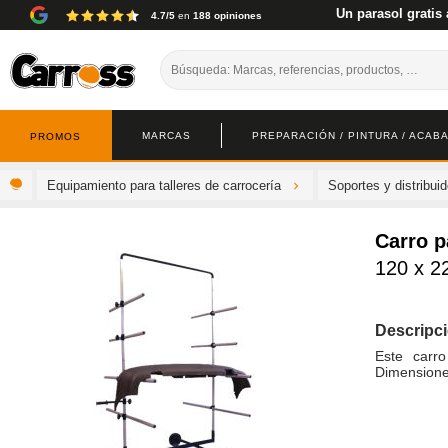
Un parasol gratis 
4.7/5
en
188 opiniones
MARCAS
PREPARACIÓN / PINTURA / ACAB
PROMOS
Equipamiento para talleres de carrocería
Soportes y distribui
Carro p
120 x 2
Descripc
Este carr
Dimensione