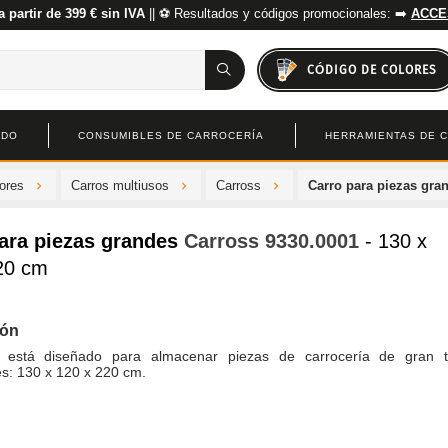
a partir de 399 € sin IVA
|| ⚽ Resultados y códigos promocionales: ➡️
ACCE
CÓDIGO DE COLORES
ADO
CONSUMIBLES DE CARROCERÍA
HERRAMIENTAS DE 
dores
Carros multiusos
Carross
Carro para piezas gra
ara piezas grandes
Carross
9330.0001
- 130 x
20 cm
ión
o está diseñado para almacenar piezas de carrocería de gran 
s: 130 x 120 x 220 cm.