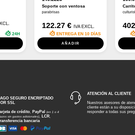
Soporte con ventosa
Carrit
parabrisas
culturis
EXCL.
122.27 €
402
IVA EXCL.
24H
ENTREGA EN 10 DÍAS
AÑADIR
ATENCIÓN AL CLIENTE
PAGO SEGURO ENCRIPTADO
OR SSL
Nuestros asesores de atenc
cliente están a su disposic
arjeta de crédito
,
PayPal
responder a todas sus preg
(en 1 o 4
,
LCR
,
lazos sin gastos adicionales)
ransferencia bancaria