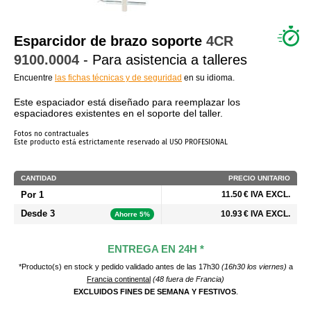
¿QUIÉNES SOMOS?
Esparcidor de brazo soporte
4CR
9100.0004
- Para asistencia a talleres
Encuentre
las fichas técnicas y de seguridad
en su idioma.
Este espaciador está diseñado para reemplazar los
espaciadores existentes en el soporte del taller.
Fotos no contractuales
Este producto está estrictamente reservado al USO PROFESIONAL
CANTIDAD
PRECIO UNITARIO
Por 1
11.50 € IVA EXCL.
Desde 3
10.93 € IVA EXCL.
Ahorre 5%
ENTREGA EN 24H *
*Producto(s) en stock y pedido validado antes de las 17h30
(16h30 los viernes)
a
Francia continental
(48 fuera de Francia)
EXCLUIDOS FINES DE SEMANA Y FESTIVOS
.