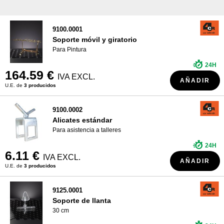
9100.0001
Soporte móvil y giratorio
Para Pintura
24H
164.59 €
IVA EXCL.
AÑADIR
U.E. de
3 producidos
9100.0002
Alicates estándar
Para asistencia a talleres
24H
6.11 €
IVA EXCL.
AÑADIR
U.E. de
3 producidos
9125.0001
Soporte de llanta
30 cm