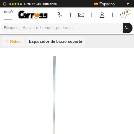
4.7/5
en
188 opiniones
MENÚ
PROMOCIONES
Esparcidor de brazo soporte
CÓDIGO DE COLORES
MARCAS
PREPARACIÓN / PINTURA / ACABADO
CONSUMIBLES DE CARROCERÍA
HERRAMIENTAS DE CARROCERÍA
EQUIPAMIENTO PARA TALLERES DE CARROCERÍA
INSTALACIÓN DE LABORATORIO
TUTORIALES Y CONSEJOS