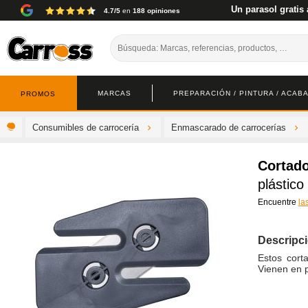
Un parasol gratis 
4.7/5
en
188 opiniones
MARCAS
PREPARACIÓN / PINTURA / ACAB
PROMOS
Consumibles de carrocería
Enmascarado de carrocerías
Cortado
plástico
Encuentre
la
Descripc
Estos cort
Vienen en 