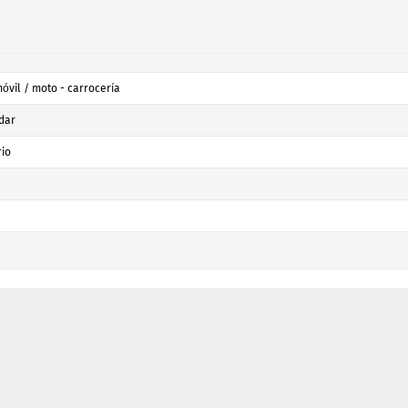
óvil / moto - carrocería
dar
rio