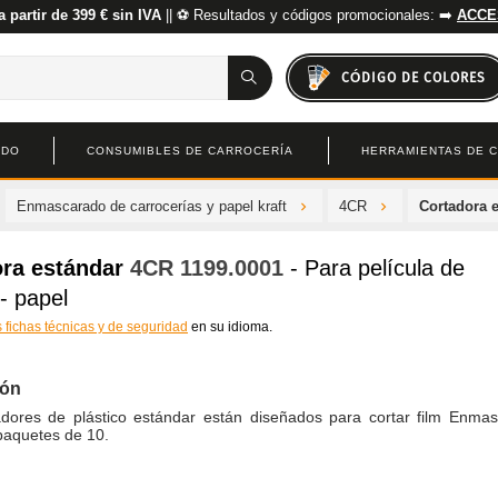
a partir de 399 € sin IVA
|| ⚽ Resultados y códigos promocionales: ➡️
ACCE
CÓDIGO DE COLORES
ADO
CONSUMIBLES DE CARROCERÍA
HERRAMIENTAS DE 
Enmascarado de carrocerías y papel kraft
4CR
Cortadora 
ra estándar
4CR
1199.0001
- Para película de
 - papel
s fichas técnicas y de seguridad
en su idioma.
ión
adores de plástico estándar están diseñados para cortar film Enma
paquetes de 10.