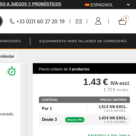
SO A JUEGOS Y PRONÓSTICOS
+33 (0)1 60 27 20 19
CARROCERÍA
EQUIPAMIENTO PARA TALLERES DE CARROCERÍA
estándar
Precio unitario de
3 productos
1.43 €
IVA excl.
1.72 €
IVA INCL.
CANTIDAD
PRECIO UNITARIO
1.51 € IVA EXCL.
Por 1
1.81 € IVA INCL.
scarado.
1.43 € IVA EXCL.
Desde 3
Ahorre 5%
1.72 € IVA INCL.