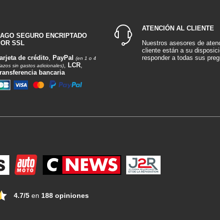
ATENCIÓN AL CLIENTE
PAGO SEGURO ENCRIPTADO
OR SSL
Nuestros asesores de atenc
cliente están a su disposic
arjeta de crédito
,
PayPal
responder a todas sus preg
(en 1 o 4
,
LCR
,
lazos sin gastos adicionales)
ransferencia bancaria
4.7/5
en
188 opiniones