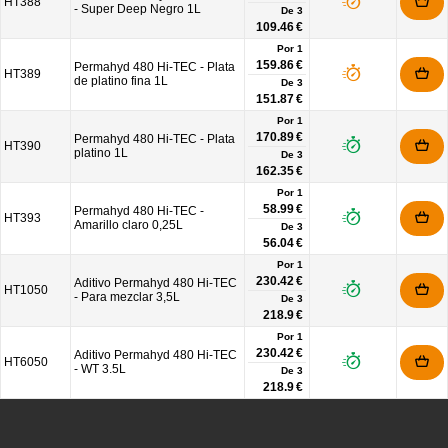
HT388
- Super Deep Negro 1L
De
3
109.46 €
Por 1
159.86 €
Permahyd 480 Hi-TEC - Plata
HT389
de platino fina 1L
De
3
151.87 €
Por 1
170.89 €
Permahyd 480 Hi-TEC - Plata
HT390
platino 1L
De
3
162.35 €
Por 1
58.99 €
Permahyd 480 Hi-TEC -
HT393
Amarillo claro 0,25L
De
3
56.04 €
Por 1
230.42 €
Aditivo Permahyd 480 Hi-TEC
HT1050
- Para mezclar 3,5L
De
3
218.9 €
Por 1
230.42 €
Aditivo Permahyd 480 Hi-TEC
HT6050
- WT 3.5L
De
3
218.9 €