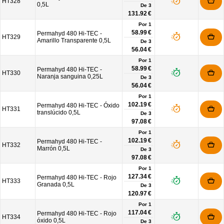
HT328
0,5L
De
3
131.92 €
Por 1
58.99 €
Permahyd 480 Hi-TEC -
HT329
Amarillo Transparente 0,5L
De
3
56.04 €
Por 1
58.99 €
Permahyd 480 Hi-TEC -
HT330
Naranja sanguina 0,25L
De
3
56.04 €
Por 1
102.19 €
Permahyd 480 Hi-TEC - Óxido
HT331
translúcido 0,5L
De
3
97.08 €
Por 1
102.19 €
Permahyd 480 Hi-TEC -
HT332
Marrón 0,5L
De
3
97.08 €
Por 1
127.34 €
Permahyd 480 Hi-TEC - Rojo
HT333
Granada 0,5L
De
3
120.97 €
Por 1
117.04 €
Permahyd 480 Hi-TEC - Rojo
HT334
óxido 0,5L
De
3