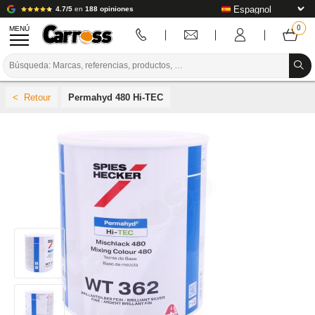
4.7/5
en
188 opiniones
MENÚ
PROMOCIONES
Permahyd 480 Hi-TEC
CÓDIGO DE COLORES
MARCAS
PREPARACIÓN / PINTURA / ACABADO
CONSUMIBLES DE CARROCERÍA
HERRAMIENTAS DE CARROCERÍA
EQUIPAMIENTO PARA TALLERES DE CARROCERÍA
INSTALACIÓN DE LABORATORIO
TUTORIALES Y CONSEJOS