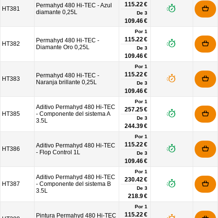
115.22 €
Permahyd 480 Hi-TEC - Azul
HT381
diamante 0,25L
De
3
109.46 €
Por 1
115.22 €
Permahyd 480 Hi-TEC -
HT382
Diamante Oro 0,25L
De
3
109.46 €
Por 1
115.22 €
Permahyd 480 Hi-TEC -
HT383
Naranja brillante 0,25L
De
3
109.46 €
Por 1
Aditivo Permahyd 480 Hi-TEC
257.25 €
HT385
- Componente del sistema A
De
3
3.5L
244.39 €
Por 1
115.22 €
Aditivo Permahyd 480 Hi-TEC
HT386
- Flop Control 1L
De
3
109.46 €
Por 1
Aditivo Permahyd 480 Hi-TEC
230.42 €
HT387
- Componente del sistema B
De
3
3.5L
218.9 €
Por 1
115.22 €
Pintura Permahyd 480 Hi-TEC