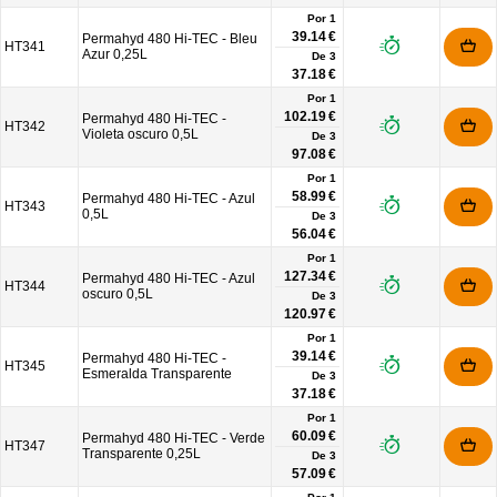
Por 1
39.14 €
Permahyd 480 Hi-TEC - Bleu
HT341
Azur 0,25L
De
3
37.18 €
Por 1
102.19 €
Permahyd 480 Hi-TEC -
HT342
Violeta oscuro 0,5L
De
3
97.08 €
Por 1
58.99 €
Permahyd 480 Hi-TEC - Azul
HT343
0,5L
De
3
56.04 €
Por 1
127.34 €
Permahyd 480 Hi-TEC - Azul
HT344
oscuro 0,5L
De
3
120.97 €
Por 1
39.14 €
Permahyd 480 Hi-TEC -
HT345
Esmeralda Transparente
De
3
37.18 €
Por 1
60.09 €
Permahyd 480 Hi-TEC - Verde
HT347
Transparente 0,25L
De
3
57.09 €