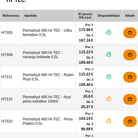
El precio
Referencia
Apellido
Disponibilidad
Añadir
IVA excl.
Por 1
175.96 €
Permahyd 480 Hi-TEC - Ultra
HT305
feinsilber 0,5L
De
3
167.16 €
Por 1
115.22 €
Permahyd 480 Hi-TEC -
HT308
naranja brillante 0,5L
De
3
109.46 €
Por 1
115.22 €
Permahyd 480 Hi-TEC - Rubin
HT311
Rojo 0,5L
De
3
109.46 €
Por 1
26.6 €
Permahyd 480 Hi-TEC - Azul
HT315
perla extrafino 100ml
De
3
25.27 €
Por 1
104.19 €
Permahyd 480 Hi-TEC - Perla
HT320
Platino 0,5L
De
3
98.98 €
Por 1