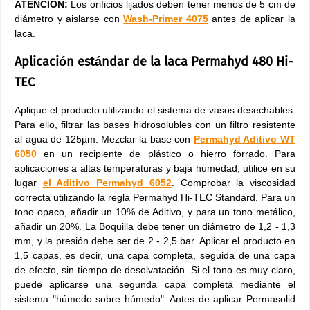
ATENCIÓN:
Los orificios lijados deben tener menos de 5 cm de
diámetro y aislarse con
Wash-Primer 4075
antes de aplicar la
laca.
Aplicación estándar de la laca Permahyd 480 Hi-
TEC
Aplique el producto utilizando el sistema de vasos desechables.
Para ello, filtrar las bases hidrosolubles con un filtro resistente
al agua de 125µm. Mezclar la base con
Permahyd Aditivo WT
6050
en un recipiente de plástico o hierro forrado. Para
aplicaciones a altas temperaturas y baja humedad, utilice en su
lugar
el Aditivo Permahyd 6052
. Comprobar la viscosidad
correcta utilizando la regla Permahyd Hi-TEC Standard. Para un
tono opaco, añadir un 10% de Aditivo, y para un tono metálico,
añadir un 20%. La Boquilla debe tener un diámetro de 1,2 - 1,3
mm, y la presión debe ser de 2 - 2,5 bar. Aplicar el producto en
1,5 capas, es decir, una capa completa, seguida de una capa
de efecto, sin tiempo de desolvatación. Si el tono es muy claro,
puede aplicarse una segunda capa completa mediante el
sistema "húmedo sobre húmedo". Antes de aplicar Permasolid