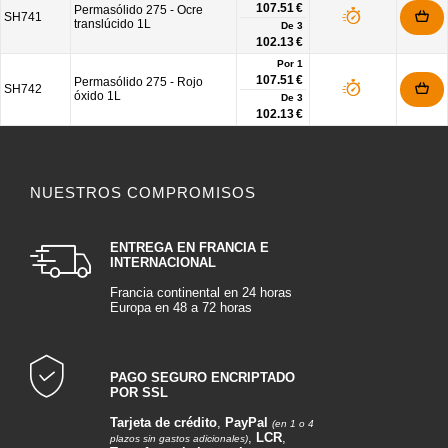
107.51 €
Permasólido 275 - Ocre
SH741
translúcido 1L
De
3
102.13 €
Por 1
107.51 €
Permasólido 275 - Rojo
SH742
óxido 1L
De
3
102.13 €
NUESTROS COMPROMISOS
ENTREGA EN FRANCIA E
INTERNACIONAL
Francia continental en 24 horas
Europa en 48 a 72 horas
PAGO SEGURO ENCRIPTADO
POR SSL
Tarjeta de crédito
,
PayPal
(en 1 o 4
,
LCR
,
plazos sin gastos adicionales)