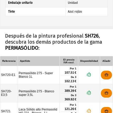
Embalaje unitario
Unidad
Tinte
Azul rojizo
Después de la pintura profesional
SH726
,
descubra los demás productos de la gama
PERMASÓLIDO
:
El precio
Referencia
Apellido
Disponibilidad
Añadir
IVA excl.
Por 1
107.51 €
Permasólido 275 - Super
SH720-E1
Blanco 1L
De
3
102.13 €
Por 1
389.39 €
SH720-
Permasólido 275 - Blanco
E3.5
super 3.5L
De
3
369.92 €
Por 1
121.26 €
Laca Sólido alto Permasolid
SH721