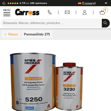
4.7/5
en
188 opiniones
MENÚ
PROMOCIONES
Permasólido 275
CÓDIGO DE COLORES
MARCAS
PREPARACIÓN / PINTURA / ACABADO
CONSUMIBLES DE CARROCERÍA
HERRAMIENTAS DE CARROCERÍA
EQUIPAMIENTO PARA TALLERES DE CARROCERÍA
INSTALACIÓN DE LABORATORIO
TUTORIALES Y CONSEJOS