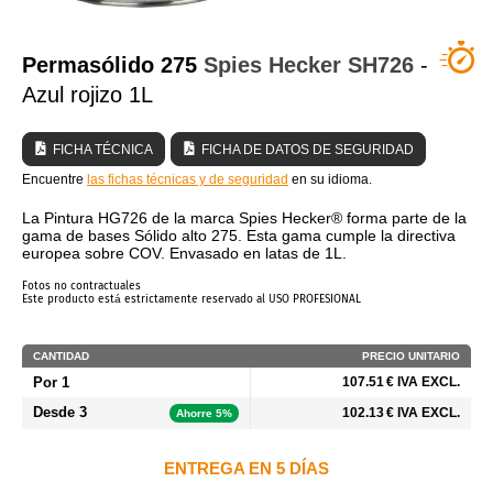
¿QUIÉNES SOMOS?
Permasólido 275
Spies Hecker
SH726
-
Azul rojizo 1L
FICHA TÉCNICA
FICHA DE DATOS DE SEGURIDAD
Encuentre
las fichas técnicas y de seguridad
en su idioma.
La Pintura HG726 de la marca Spies Hecker® forma parte de la
gama de bases Sólido alto 275. Esta gama cumple la directiva
europea sobre COV. Envasado en latas de 1L.
Fotos no contractuales
Este producto está estrictamente reservado al USO PROFESIONAL
CANTIDAD
PRECIO UNITARIO
Por 1
107.51 € IVA EXCL.
Desde 3
102.13 € IVA EXCL.
Ahorre 5%
ENTREGA EN 5 DÍAS