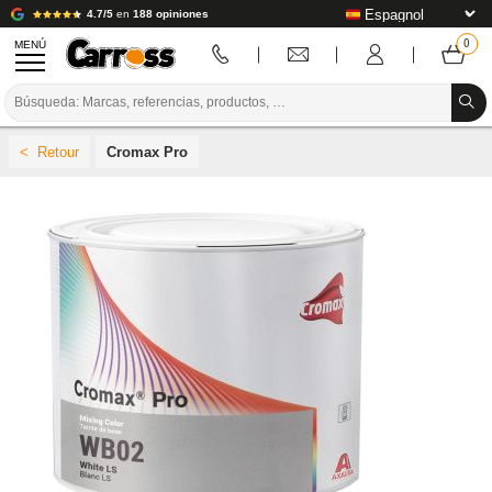
4.7/5
en
188 opiniones
MENÚ
PROMOCIONES
Cromax Pro
CÓDIGO DE COLORES
MARCAS
PREPARACIÓN / PINTURA / ACABADO
CONSUMIBLES DE CARROCERÍA
HERRAMIENTAS DE CARROCERÍA
EQUIPAMIENTO PARA TALLERES DE CARROCERÍA
INSTALACIÓN DE LABORATORIO
TUTORIALES Y CONSEJOS