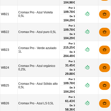
104.98 €
Por 1
109.78 €
Cromax Pro - Azul Violeta
WB21
0,5L
De
3
104.29 €
Por 1
109.78 €
WB22
Cromax Pro - Azul puro 0,5L
De
3
104.29 €
Por 1
215.25 €
Cromax Pro - Verde azulado
WB23
1L
De
3
204.49 €
Por 1
31.45 €
Cromax Pro - Azul orgánico
WB24
0,25L
De
3
29.88 €
Por 1
109.78 €
Cromax Pro - Azul Sólido alto
WB25
0,5L
De
3
104.29 €
Por 1
61.43 €
WB26
Cromax Pro - Azul LS 0,5L
De
3
58.36 €