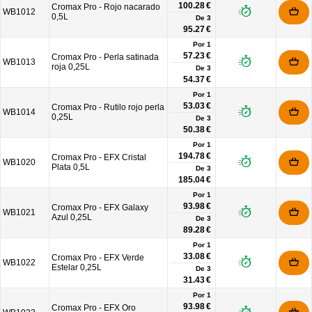
100.28 €
Cromax Pro - Rojo nacarado
WB1012
0,5L
De
3
95.27 €
Por 1
57.23 €
Cromax Pro - Perla satinada
WB1013
roja 0,25L
De
3
54.37 €
Por 1
53.03 €
Cromax Pro - Rutilo rojo perla
WB1014
0,25L
De
3
50.38 €
Por 1
194.78 €
Cromax Pro - EFX Cristal
WB1020
Plata 0,5L
De
3
185.04 €
Por 1
93.98 €
Cromax Pro - EFX Galaxy
WB1021
Azul 0,25L
De
3
89.28 €
Por 1
33.08 €
Cromax Pro - EFX Verde
WB1022
Estelar 0,25L
De
3
31.43 €
Por 1
93.98 €
Cromax Pro - EFX Oro