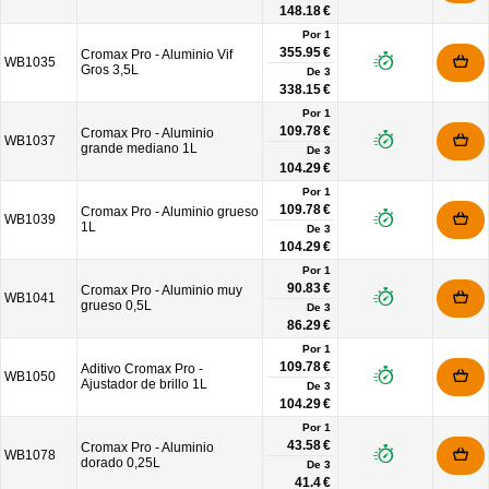
148.18 €
Por 1
355.95 €
Cromax Pro - Aluminio Vif
WB1035
Gros 3,5L
De
3
338.15 €
Por 1
109.78 €
Cromax Pro - Aluminio
WB1037
grande mediano 1L
De
3
104.29 €
Por 1
109.78 €
Cromax Pro - Aluminio grueso
WB1039
1L
De
3
104.29 €
Por 1
90.83 €
Cromax Pro - Aluminio muy
WB1041
grueso 0,5L
De
3
86.29 €
Por 1
109.78 €
Aditivo Cromax Pro -
WB1050
Ajustador de brillo 1L
De
3
104.29 €
Por 1
43.58 €
Cromax Pro - Aluminio
WB1078
dorado 0,25L
De
3
41.4 €