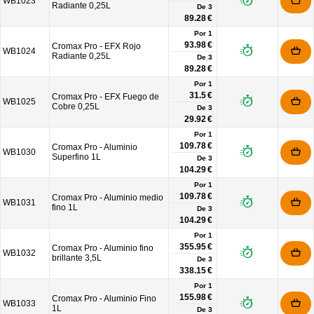
WB1023
Radiante 0,25L
De
3
89.28 €
Por 1
93.98 €
Cromax Pro - EFX Rojo
WB1024
Radiante 0,25L
De
3
89.28 €
Por 1
31.5 €
Cromax Pro - EFX Fuego de
WB1025
Cobre 0,25L
De
3
29.92 €
Por 1
109.78 €
Cromax Pro - Aluminio
WB1030
Superfino 1L
De
3
104.29 €
Por 1
109.78 €
Cromax Pro - Aluminio medio
WB1031
fino 1L
De
3
104.29 €
Por 1
355.95 €
Cromax Pro - Aluminio fino
WB1032
brillante 3,5L
De
3
338.15 €
Por 1
155.98 €
Cromax Pro - Aluminio Fino
WB1033
1L
De
3