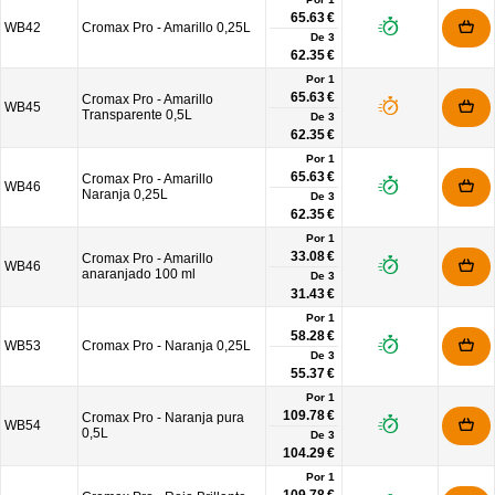
65.63 €
WB42
Cromax Pro - Amarillo 0,25L
De
3
62.35 €
Por 1
65.63 €
Cromax Pro - Amarillo
WB45
Transparente 0,5L
De
3
62.35 €
Por 1
65.63 €
Cromax Pro - Amarillo
WB46
Naranja 0,25L
De
3
62.35 €
Por 1
33.08 €
Cromax Pro - Amarillo
WB46
anaranjado 100 ml
De
3
31.43 €
Por 1
58.28 €
WB53
Cromax Pro - Naranja 0,25L
De
3
55.37 €
Por 1
109.78 €
Cromax Pro - Naranja pura
WB54
0,5L
De
3
104.29 €
Por 1