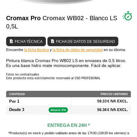
¿QUIÉNES SOMOS?
Cromax Pro
Cromax
WB02
- Blanco LS
0,5L
FICHA TÉCNICA
FICHA DE DATOS DE SEGURIDAD
Encuentre
la ficha técnica
y
la ficha de datos de seguridad
en su idioma.
Pintura blanca Cromax Pro WB02 LS en envases de 0,5 litros.
Es una base hidro mate monocomponente. Fácil de aplicar.
Fotos no contractuales
Este producto está estrictamente reservado al USO PROFESIONAL
CANTIDAD
PRECIO UNITARIO
Por 1
59.33 € IVA EXCL.
Desde 3
56.36 € IVA EXCL.
Ahorre 5%
ENTREGA EN 24H *
*Producto(s) en stock y pedido validado antes de las 17h30
(16h30 los viernes)
a