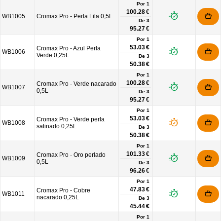
Por 1
100.28 €
WB1005
Cromax Pro - Perla Lila 0,5L
De
3
95.27 €
Por 1
53.03 €
Cromax Pro - Azul Perla
WB1006
Verde 0,25L
De
3
50.38 €
Por 1
100.28 €
Cromax Pro - Verde nacarado
WB1007
0,5L
De
3
95.27 €
Por 1
53.03 €
Cromax Pro - Verde perla
WB1008
satinado 0,25L
De
3
50.38 €
Por 1
101.33 €
Cromax Pro - Oro perlado
WB1009
0,5L
De
3
96.26 €
Por 1
47.83 €
Cromax Pro - Cobre
WB1011
nacarado 0,25L
De
3
45.44 €
Por 1