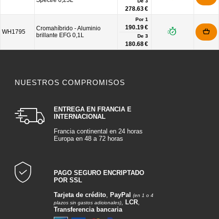
Spectre 0,25L
De
3
278.63 €
Por 1
190.19 €
Cromahíbrido - Aluminio
WH1795
brillante EFG 0,1L
De
3
180.68 €
NUESTROS COMPROMISOS
ENTREGA EN FRANCIA E
INTERNACIONAL
Francia continental en 24 horas
Europa en 48 a 72 horas
PAGO SEGURO ENCRIPTADO
POR SSL
Tarjeta de crédito
,
PayPal
(en 1 o 4
,
LCR
,
plazos sin gastos adicionales)
Transferencia bancaria