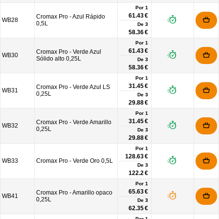
Por 1
61.43 €
Cromax Pro - Azul Rápido
WB28
0,5L
De
3
58.36 €
Por 1
61.43 €
Cromax Pro - Verde Azul
WB30
Sólido alto 0,25L
De
3
58.36 €
Por 1
31.45 €
Cromax Pro - Verde Azul LS
WB31
0,25L
De
3
29.88 €
Por 1
31.45 €
Cromax Pro - Verde Amarillo
WB32
0,25L
De
3
29.88 €
Por 1
128.63 €
WB33
Cromax Pro - Verde Oro 0,5L
De
3
122.2 €
Por 1
65.63 €
Cromax Pro - Amarillo opaco
WB41
0,25L
De
3
62.35 €
Por 1