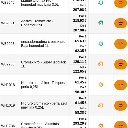
218.93 €
Mando Cromax Pro -
WB2045
humedad muy baja 3,5L
De
3
207.98 €
Por 1
218.93 €
Aditivo Cromax Pro -
WB2091
Conector 3.5L
De
3
207.98 €
Por 1
65.63 €
encuadernadora cromax pro -
WB2093
Baja humedad 1L
De
3
62.35 €
Por 1
129.11 €
Cromax Pro - Super jet black
WB9908
1L
De
3
122.65 €
Por 1
61.45 €
Hidruro cromático - Turquesa
WH1018
perla 0,25L
De
3
58.38 €
Por 1
61.45 €
Hidruro cromático - perla azul
WH1019
muy fina 0,25L
De
3
58.38 €
Por 1
293.29 €
Cromahíbrido - Aluminio
WH1736