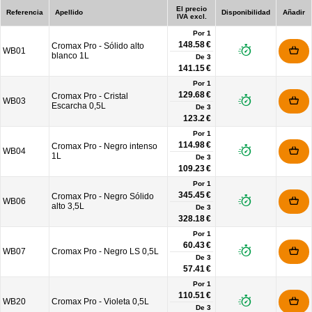
El precio
Referencia
Apellido
Disponibilidad
Añadir
IVA excl.
Por 1
148.58 €
Cromax Pro - Sólido alto
WB01
blanco 1L
De
3
141.15 €
Por 1
129.68 €
Cromax Pro - Cristal
WB03
Escarcha 0,5L
De
3
123.2 €
Por 1
114.98 €
Cromax Pro - Negro intenso
WB04
1L
De
3
109.23 €
Por 1
345.45 €
Cromax Pro - Negro Sólido
WB06
alto 3,5L
De
3
328.18 €
Por 1
60.43 €
WB07
Cromax Pro - Negro LS 0,5L
De
3
57.41 €
Por 1
110.51 €
WB20
Cromax Pro - Violeta 0,5L
De
3