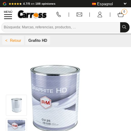
4.7/5
en
188 opiniones
MENÚ
PROMOCIONES
Grafito HD
CÓDIGO DE COLORES
MARCAS
PREPARACIÓN / PINTURA / ACABADO
CONSUMIBLES DE CARROCERÍA
HERRAMIENTAS DE CARROCERÍA
EQUIPAMIENTO PARA TALLERES DE CARROCERÍA
INSTALACIÓN DE LABORATORIO
TUTORIALES Y CONSEJOS