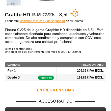
¿QUIÉNES SOMOS?
Grafito HD
R-M
CV25
- 3,5L
Encuentre
las fichas técnicas y de seguridad
en su idioma.
Pintura CV25 de la gama Graphite HD disponible en 3,5L. Está
especialmente diseñada para camiones, autobuses y vehículos
comerciales. De alto rendimiento y compatible con COV, este
acabado garantiza una calidad profesional.
Fotos no contractuales
Este producto está estrictamente reservado al USO PROFESIONAL
CANTIDAD
PRECIO UNITARIO
Por 1
209.36 € IVA EXCL.
Desde 3
198.89 € IVA EXCL.
Ahorre 5%
ENTREGA EN 5 DÍAS
ACCESO RÁPIDO