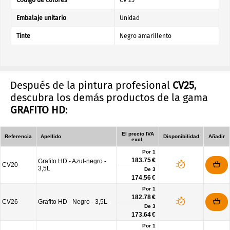
Código de colores
CV 25
Embalaje unitario
Unidad
Tinte
Negro amarillento
Después de la pintura profesional
CV25
,
descubra los demás productos de la gama
GRAFITO HD
:
El precio IVA
Referencia
Apellido
Disponibilidad
Añadir
excl.
Por 1
183.75 €
Grafito HD - Azul-negro -
CV20
3,5L
De
3
174.56 €
Por 1
182.78 €
CV26
Grafito HD - Negro - 3,5L
De
3
173.64 €
Por 1