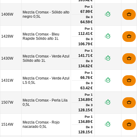
103.42 €
Por 1
67.99 €
Mezcla Cromax - Sólido alto
1406W
negro 0,5L
De
3
64.59 €
Por 1
112.41 €
Mezcla Cromax - Bleu
1428W
Rapide Sólido alto 1L
De
3
106.79 €
Por 1
141.71 €
Mezcla Cromax - Verde Azul
1430W
Sólido alto 1L
De
3
134.62 €
Por 1
66.76 €
Mezcla Cromax - Verde Azul
1431W
LS 0,5L
De
3
63.42 €
Por 1
134.89 €
Mezcla Cromax - Perla Lila
1507W
0,5L
De
3
128.15 €
Por 1
134.89 €
Mezcla Cromax - Rojo
1514W
nacarado 0,5L
De
3
128.15 €