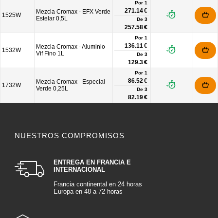
Por 1
271.14 €
Mezcla Cromax - EFX Verde
1525W
Estelar 0,5L
De
3
257.58 €
Por 1
136.11 €
Mezcla Cromax - Aluminio
1532W
Vif Fino 1L
De
3
129.3 €
Por 1
86.52 €
Mezcla Cromax - Especial
1732W
Verde 0,25L
De
3
82.19 €
NUESTROS COMPROMISOS
ENTREGA EN FRANCIA E
INTERNACIONAL
Francia continental en 24 horas
Europa en 48 a 72 horas