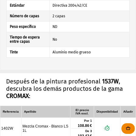
Estándar
Directiva 2004/42/CE
Número de capas
2 capas
Peso específico
ND
Tiempo de espera
No
entre capas
Tinte
Aluminio medio grueso
Después de la pintura profesional
1537W
,
descubra los demás productos de la gama
CROMAX
:
El precio
Referencia
Apellido
Disponibilidad
Añadir
IVA excl.
Por 1
108.86 €
Mezcla Cromax - Blanco LS
1402W
1L
De
3