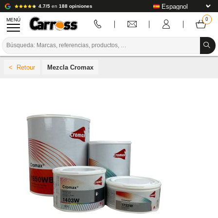
4.7/5
en
188 opiniones
MENÚ
PROMOCIONES
Mezcla Cromax
CÓDIGO DE COLORES
MARCAS
PREPARACIÓN / PINTURA / ACABADO
CONSUMIBLES DE CARROCERÍA
HERRAMIENTAS DE CARROCERÍA
EQUIPAMIENTO PARA TALLERES DE CARROCERÍA
INSTALACIÓN DE LABORATORIO
TUTORIALES Y CONSEJOS