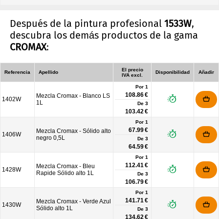
Después de la pintura profesional
1533W
,
descubra los demás productos de la gama
CROMAX
:
El precio
Referencia
Apellido
Disponibilidad
Añadir
IVA excl.
Por 1
108.86 €
Mezcla Cromax - Blanco LS
1402W
1L
De
3
103.42 €
Por 1
67.99 €
Mezcla Cromax - Sólido alto
1406W
negro 0,5L
De
3
64.59 €
Por 1
112.41 €
Mezcla Cromax - Bleu
1428W
Rapide Sólido alto 1L
De
3
106.79 €
Por 1
141.71 €
Mezcla Cromax - Verde Azul
1430W
Sólido alto 1L
De
3
134.62 €