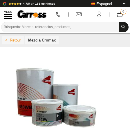
4.7/5
en
188 opiniones
MENÚ
PROMOCIONES
Mezcla Cromax
CÓDIGO DE COLORES
MARCAS
PREPARACIÓN / PINTURA / ACABADO
CONSUMIBLES DE CARROCERÍA
HERRAMIENTAS DE CARROCERÍA
EQUIPAMIENTO PARA TALLERES DE CARROCERÍA
INSTALACIÓN DE LABORATORIO
TUTORIALES Y CONSEJOS