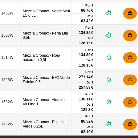
Por 1
66.76 €
Mezcla Cromax - Verde Azul
1431W
LS 0,5L
De
3
63.42 €
Por 1
134.89 €
Mezcla Cromax - Perla Lila
1507W
0,5L
De
3
128.15 €
Por 1
134.89 €
Mezcla Cromax - Rojo
1514W
nacarado 0,5L
De
3
128.15 €
Por 1
271.14 €
Mezcla Cromax - EFX Verde
1525W
Estelar 0,5L
De
3
257.58 €
Por 1
136.11 €
Mezcla Cromax - Aluminio
1532W
Vif Fino 1L
De
3
129.3 €
Por 1
86.52 €
Mezcla Cromax - Especial
1732W
Verde 0,25L
De
3
82.19 €