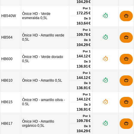
104.29 €
Por 1
172.25 €
Ónice HD - Verde
HB540W
esmeralda 0,5L
De
3
163.64 €
Por 1
109.78 €
Ónice HD - Amarillo verde
HB564
0,5L
De
3
104.29 €
Por 1
144.12 €
Ónice HD - Verde dorado
HB600
0,5L
De
3
136.91 €
Por 1
144.12 €
HB610
Ónice HD - Amarillo 0,5L
De
3
136.91 €
Por 1
144.12 €
Ónice HD - amarillo oliva -
HB615
0.5L
De
3
136.91 €
Por 1
109.78 €
Ónice HD - Amarillo
HB617
orgánico 0,5L
De
3
104.29 €