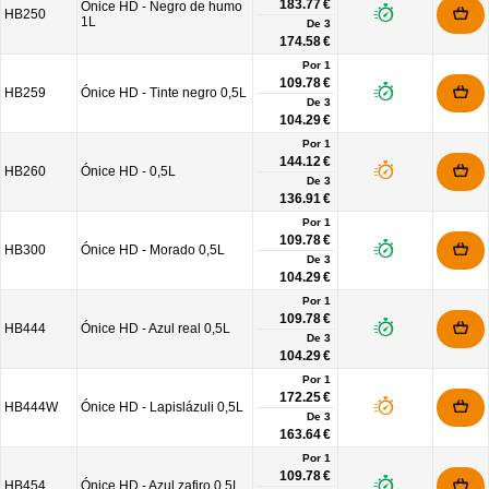
183.77 €
Ónice HD - Negro de humo
HB250
1L
De
3
174.58 €
Por 1
109.78 €
HB259
Ónice HD - Tinte negro 0,5L
De
3
104.29 €
Por 1
144.12 €
HB260
Ónice HD - 0,5L
De
3
136.91 €
Por 1
109.78 €
HB300
Ónice HD - Morado 0,5L
De
3
104.29 €
Por 1
109.78 €
HB444
Ónice HD - Azul real 0,5L
De
3
104.29 €
Por 1
172.25 €
HB444W
Ónice HD - Lapislázuli 0,5L
De
3
163.64 €
Por 1
109.78 €
HB454
Ónice HD - Azul zafiro 0,5L