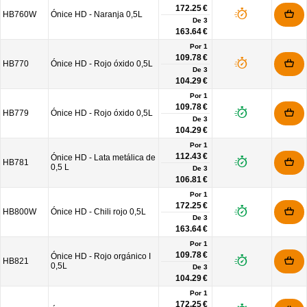
172.25 €
HB760W
Ónice HD - Naranja 0,5L
De
3
163.64 €
Por 1
109.78 €
HB770
Ónice HD - Rojo óxido 0,5L
De
3
104.29 €
Por 1
109.78 €
HB779
Ónice HD - Rojo óxido 0,5L
De
3
104.29 €
Por 1
112.43 €
Ónice HD - Lata metálica de
HB781
0,5 L
De
3
106.81 €
Por 1
172.25 €
HB800W
Ónice HD - Chili rojo 0,5L
De
3
163.64 €
Por 1
109.78 €
Ónice HD - Rojo orgánico I
HB821
0,5L
De
3
104.29 €
Por 1
172.25 €