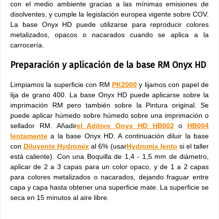
con el medio ambiente gracias a las mínimas emisiones de
disolventes, y cumple la legislación europea vigente sobre COV.
La base Onyx HD puede utilizarse para reproducir colores
metalizados, opacos o nacarados cuando se aplica a la
carrocería.
Preparación y aplicación de la base RM Onyx HD
Limpiamos la superficie con RM
PK2000
y lijamos con papel de
lija de grano 400. La base Onyx HD puede aplicarse sobre la
imprimación RM pero también sobre la Pintura original. Se
puede aplicar húmedo sobre húmedo sobre una imprimación o
sellador RM. Añadir
el Aditivo Onyx HD HB002
o
HB004
lentamente
a la base Onyx HD. A continuación diluir la base
con
Diluyente Hydromix
al 6% (usar
Hydromix lento
si el taller
está caliente). Con una Boquilla de 1,4 - 1,5 mm de diámetro,
aplicar de 2 a 3 capas para un color opaco, y de 1 a 2 capas
para colores metalizados o nacarados, dejando fraguar entre
capa y capa hasta obtener una superficie mate. La superficie se
seca en 15 minutos al aire libre.