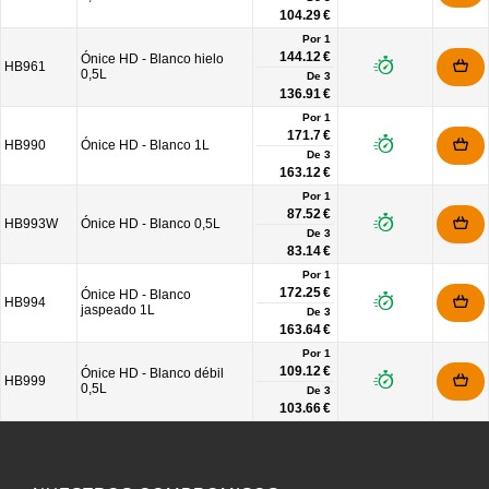
104.29 €
Por 1
144.12 €
Ónice HD - Blanco hielo
HB961
0,5L
De
3
136.91 €
Por 1
171.7 €
HB990
Ónice HD - Blanco 1L
De
3
163.12 €
Por 1
87.52 €
HB993W
Ónice HD - Blanco 0,5L
De
3
83.14 €
Por 1
172.25 €
Ónice HD - Blanco
HB994
jaspeado 1L
De
3
163.64 €
Por 1
109.12 €
Ónice HD - Blanco débil
HB999
0,5L
De
3
103.66 €