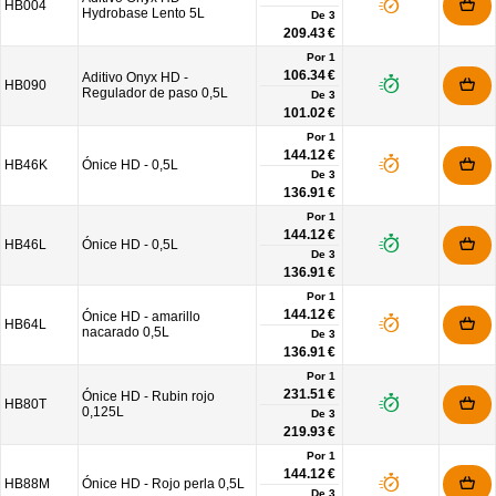
HB004
Hydrobase Lento 5L
De
3
209.43 €
Por 1
106.34 €
Aditivo Onyx HD -
HB090
Regulador de paso 0,5L
De
3
101.02 €
Por 1
144.12 €
HB46K
Ónice HD - 0,5L
De
3
136.91 €
Por 1
144.12 €
HB46L
Ónice HD - 0,5L
De
3
136.91 €
Por 1
144.12 €
Ónice HD - amarillo
HB64L
nacarado 0,5L
De
3
136.91 €
Por 1
231.51 €
Ónice HD - Rubin rojo
HB80T
0,125L
De
3
219.93 €
Por 1
144.12 €
HB88M
Ónice HD - Rojo perla 0,5L
De
3