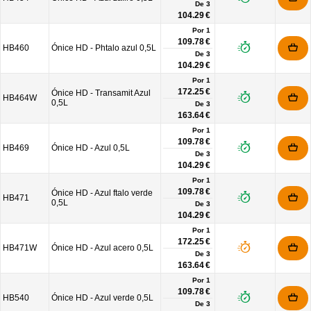
De
3
104.29 €
Por 1
109.78 €
HB460
Ónice HD - Phtalo azul 0,5L
De
3
104.29 €
Por 1
172.25 €
Ónice HD - Transamit Azul
HB464W
0,5L
De
3
163.64 €
Por 1
109.78 €
HB469
Ónice HD - Azul 0,5L
De
3
104.29 €
Por 1
109.78 €
Ónice HD - Azul ftalo verde
HB471
0,5L
De
3
104.29 €
Por 1
172.25 €
HB471W
Ónice HD - Azul acero 0,5L
De
3
163.64 €
Por 1
109.78 €
HB540
Ónice HD - Azul verde 0,5L
De
3