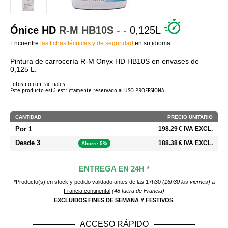
¿QUIÉNES SOMOS?
Ónice HD
R-M
HB10S
- - 0,125L
Encuentre
las fichas técnicas y de seguridad
en su idioma.
Pintura de carrocería R-M Onyx HD HB10S en envases de
0,125 L.
Fotos no contractuales
Este producto está estrictamente reservado al USO PROFESIONAL
CANTIDAD
PRECIO UNITARIO
Por 1
198.29 € IVA EXCL.
Desde 3
188.38 € IVA EXCL.
Ahorre 5%
ENTREGA EN 24H *
*Producto(s) en stock y pedido validado antes de las 17h30
(16h30 los viernes)
a
Francia continental
(48 fuera de Francia)
EXCLUIDOS FINES DE SEMANA Y FESTIVOS
.
ACCESO RÁPIDO