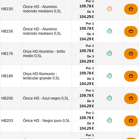
Por 1
109.78 €
Ónice HD - Aluminio
HB150
redondo mediano 0,5L
De
3
104.29 €
Por 1
109.78 €
Ónice HD - Aluminio
HB156
redondo mediano 0,5L
De
3
104.29 €
Por 1
109.78 €
Onyx HD Aluminio - brillo
HB176
medio 0,5L
De
3
104.29 €
Por 1
109.78 €
Onyx HD Alumunio -
HB186
lenticular grande 0,5L
De
3
104.29 €
Por 1
109.78 €
HB200
Ónice HD - Azul negro 0,5L
De
3
104.29 €
Por 1
109.78 €
HB203
Ónice HD - Negro puro 0,5L
De
3
104.29 €
Por 1