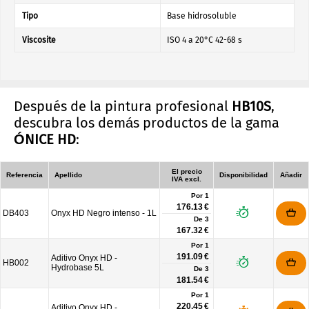
Tipo
Base hidrosoluble
Viscosite
ISO 4 a 20°C 42-68 s
Después de la pintura profesional
HB10S
,
descubra los demás productos de la gama
ÓNICE HD
:
El precio
Referencia
Apellido
Disponibilidad
Añadir
IVA excl.
Por 1
176.13 €
DB403
Onyx HD Negro intenso - 1L
De
3
167.32 €
Por 1
191.09 €
Aditivo Onyx HD -
HB002
Hydrobase 5L
De
3
181.54 €
Por 1
220.45 €
Aditivo Onyx HD -