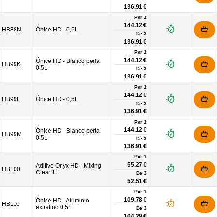
136.91 €
Por 1
144.12 €
HB88N
Ónice HD - 0,5L
De
3
136.91 €
Por 1
144.12 €
Ónice HD - Blanco perla
HB99K
0,5L
De
3
136.91 €
Por 1
144.12 €
HB99L
Ónice HD - 0,5L
De
3
136.91 €
Por 1
144.12 €
Ónice HD - Blanco perla
HB99M
0,5L
De
3
136.91 €
Por 1
55.27 €
Aditivo Onyx HD - Mixing
HB100
Clear 1L
De
3
52.51 €
Por 1
109.78 €
Ónice HD - Aluminio
HB110
extrafino 0,5L
De
3
104.29 €