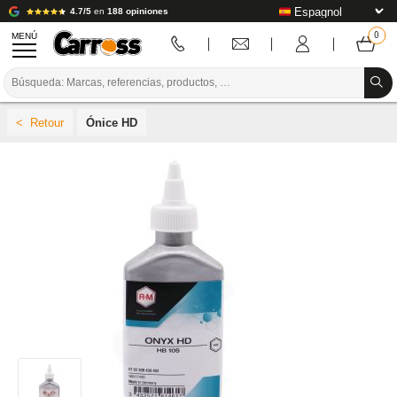
4.7/5
en
188 opiniones
MENÚ
PROMOCIONES
Ónice HD
CÓDIGO DE COLORES
MARCAS
PREPARACIÓN / PINTURA / ACABADO
CONSUMIBLES DE CARROCERÍA
HERRAMIENTAS DE CARROCERÍA
EQUIPAMIENTO PARA TALLERES DE CARROCERÍA
INSTALACIÓN DE LABORATORIO
TUTORIALES Y CONSEJOS