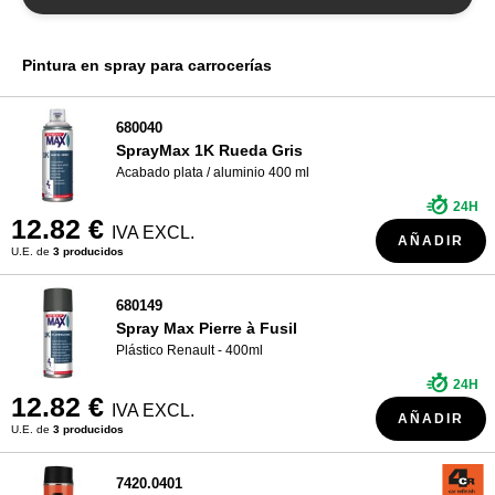
¿QUIÉNES SOMOS?
Pintura en spray para carrocerías
680040
SprayMax 1K Rueda Gris
Acabado plata / aluminio 400 ml
24H
12.82 €
IVA EXCL.
AÑADIR
U.E. de
3 producidos
680149
Spray Max Pierre à Fusil
Plástico Renault - 400ml
24H
12.82 €
IVA EXCL.
AÑADIR
U.E. de
3 producidos
7420.0401