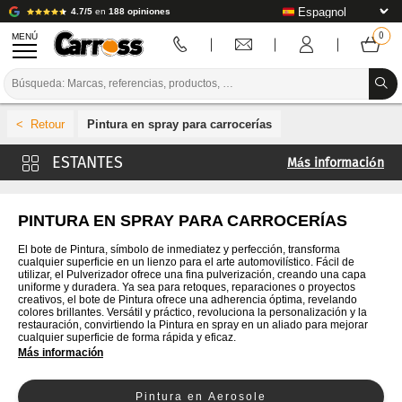
4.7/5
en
188 opiniones
MENÚ
PROMOCIONES
Pintura en spray para carrocerías
CÓDIGO DE COLORES
Más información
MARCAS
Aparejo en spray / Antigravilla
PREPARACIÓN / PINTURA / ACABADO
Bote de plástico
PINTURA EN SPRAY PARA CARROCERÍAS
Accesorio Diluyente
CONSUMIBLES DE CARROCERÍA
El bote de Pintura, símbolo de inmediatez y perfección, transforma
cualquier superficie en un lienzo para el arte automovilístico. Fácil de
Aerosoles Barniz
utilizar, el Pulverizador ofrece una fina pulverización, creando una capa
HERRAMIENTAS DE CARROCERÍA
uniforme y duradera. Ya sea para retoques, reparaciones o proyectos
creativos, el bote de Pintura ofrece una adherencia óptima, revelando
colores brillantes. Versátil y práctico, revoluciona la personalización y la
EQUIPAMIENTO PARA TALLERES DE CARROCERÍA
restauración, convirtiendo la Pintura en spray en un aliado para mejorar
cualquier superficie de forma rápida y eficaz.
Más información
INSTALACIÓN DE LABORATORIO
TUTORIALES Y CONSEJOS
Pintura en Aerosole