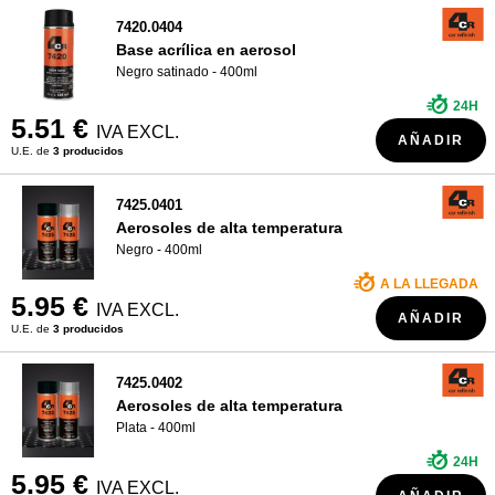
7420.0404
Base acrílica en aerosol
Negro satinado - 400ml
24H
5.51 €
IVA EXCL.
AÑADIR
U.E. de
3 producidos
7425.0401
Aerosoles de alta temperatura
Negro - 400ml
A LA LLEGADA
5.95 €
IVA EXCL.
AÑADIR
U.E. de
3 producidos
7425.0402
Aerosoles de alta temperatura
Plata - 400ml
24H
5.95 €
IVA EXCL.