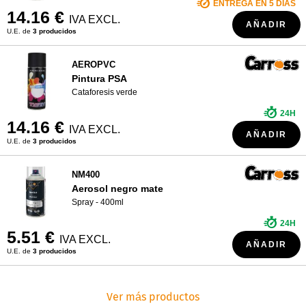
ENTREGA EN 5 DÍAS
14.16 €
IVA EXCL.
AÑADIR
U.E. de
3 producidos
AEROPVC
Pintura PSA
Cataforesis verde
24H
14.16 €
IVA EXCL.
AÑADIR
U.E. de
3 producidos
NM400
Aerosol negro mate
Spray - 400ml
24H
5.51 €
IVA EXCL.
AÑADIR
U.E. de
3 producidos
Ver más productos