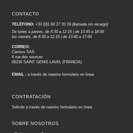
4. 4. Aplicación de Imprimaciones (si es necesario):
CONTACTO
Si utiliza Imprimaciones en Aerosole, aplique una capa fina y uniforme sobre
la superficie. Espere el tiempo de secado recomendado por el fabricante.
TELÉFONO:
+33 (0)1 60 27 20 19
(llamada sin recargo)
5. Agitar la lata:
De lunes a jueves, de 8:30 a 12:15 | de 13:45 a 18:00
los viernes, de 8:30 a 12:15 | de 13:45 a 17:00
Agite enérgicamente la lata durante unos minutos para asegurar una
dispersión uniforme de la Pintura.
CORREO:
Carross SAS
6. Pulverizador de prueba:
6 rue des sources
69230 SAINT GENIS LAVAL (FRANCIA)
Realiza una prueba de pulverización sobre una superficie de prueba o un
trozo de cartón para comprobar la consistencia de la pintura y ajustar la
EMAIL :
a través de nuestro formulario en línea
distancia de pulverización.
7. 7. Aplicación de la Pintura:
CONTRATACIÓN
Mantén el pulverizador a una distancia de entre 20 y 30 centímetros de la
superficie. Aplica la Pintura con trazos uniformes y superpuestos para evitar
Solicite a través de nuestro formulario en línea
goteos. Empieza pulverizando fuera de la superficie y trabaja sobre ella a
una velocidad constante.
SOBRE NOSOTROS
8. Capas sucesivas :