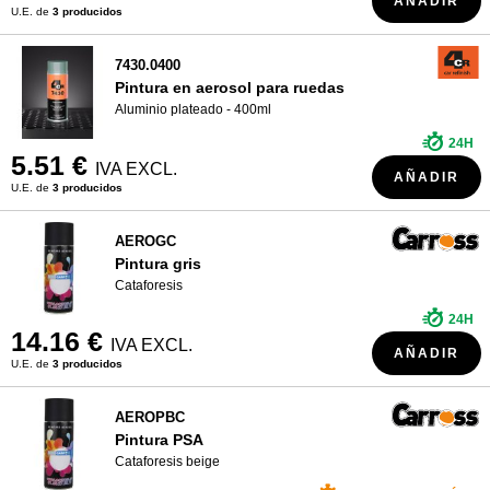
AÑADIR
U.E. de
3 producidos
7430.0400
Pintura en aerosol para ruedas
Aluminio plateado - 400ml
24H
5.51 €
IVA EXCL.
AÑADIR
U.E. de
3 producidos
AEROGC
Pintura gris
Cataforesis
24H
14.16 €
IVA EXCL.
AÑADIR
U.E. de
3 producidos
AEROPBC
Pintura PSA
Cataforesis beige