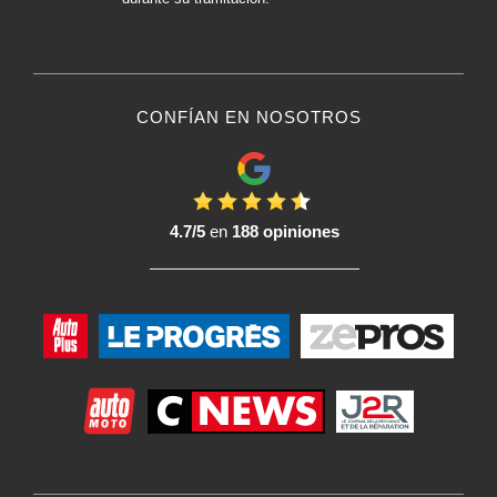
coche.
Es importante seguir siempre las instrucciones del fabricante para cada
producto específico y preparar bien la superficie antes de la aplicación para
garantizar unos resultados óptimos.
Pasos para aplicar Pintura en Aerosol:
CONFÍAN EN NOSOTROS
La aplicación de Pintura Aerosole requiere una preparación meticulosa y
una ejecución cuidadosa para conseguir resultados óptimos. A continuación
se indican los pasos generales a seguir:
1. 1. Prepare la superficie:
4.7/5
en
188 opiniones
Asegúrese de que la superficie que va a pintar está limpia, seca y libre de
suciedad, grasa, cera u otros contaminantes. Si es necesario, utilice un
Limpiador adecuado para la superficie en cuestión.
2. Protección :
Proteja las zonas circundantes que no se vayan a pintar utilizando cinta de
enmascarar y papel de periódico o film plástico.
3. Lijado (si es necesario):
Si la superficie tiene arañazos, imperfecciones o pintura vieja desconchada,
considere la posibilidad de lijar ligeramente la zona para garantizar una
adherencia óptima de la nueva Pintura. Utilice papel de lija fino.