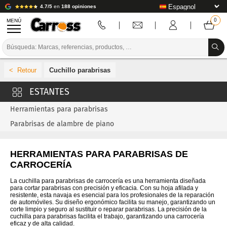
4.7/5
en
188 opiniones
MENÚ
PROMOCIONES
Cuchillo parabrisas
CÓDIGO DE COLORES
MARCAS
Herramientas para parabrisas
PREPARACIÓN / PINTURA / ACABADO
Parabrisas de alambre de piano
CONSUMIBLES DE CARROCERÍA
HERRAMIENTAS PARA PARABRISAS DE
HERRAMIENTAS DE CARROCERÍA
CARROCERÍA
EQUIPAMIENTO PARA TALLERES DE CARROCERÍA
La cuchilla para parabrisas de carrocería es una herramienta diseñada
para cortar parabrisas con precisión y eficacia. Con su hoja afilada y
resistente, esta navaja es esencial para los profesionales de la reparación
INSTALACIÓN DE LABORATORIO
de automóviles. Su diseño ergonómico facilita su manejo, garantizando un
corte limpio y seguro al sustituir o reparar parabrisas. La precisión de la
cuchilla para parabrisas facilita el trabajo, garantizando una carrocería
TUTORIALES Y CONSEJOS
eficaz y de alta calidad.