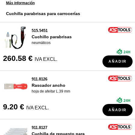
Más información
¿QUIÉNES SOMOS?
Cuchilla parabrisas para carrocerías
515.5451
Cuchillo parabrisas
neumáticos
24H
260.58 €
IVA EXCL.
AÑADIR
911.8126
Rascador ancho
hoja de afeitar L.39 mm
24H
9.20 €
IVA EXCL.
AÑADIR
911.8127
Cuchilla de repuesto para