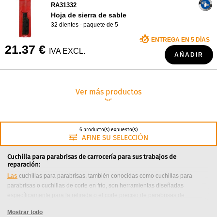
RA31332
Hoja de sierra de sable
32 dientes - paquete de 5
ENTREGA EN 5 DÍAS
21.37 €
IVA EXCL.
AÑADIR
Ver más productos
︾
6 producto(s) expuesto(s)
AFINE SU SELECCIÓN
Cuchilla para parabrisas de carrocería para sus trabajos de
reparación:
Las
cuchillas para parabrisas, también conocidas como cuchillas para
parabrisas o cuchillas de corte en frío, son herramientas diseñadas
específicamente para la retirada o el corte preciso de parabrisas de
automóviles. Ofrecen una serie de ventajas en el ámbito de la carrocería,
Mostrar todo
especialmente a la hora de sustituir o reparar parabrisas. He aquí algunas