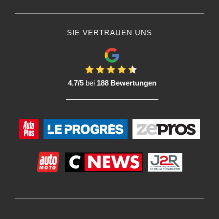
Regel tragen Sie das Produkt auf die zu reinigende Fläche auf. Einige
Entfetter können gesprüht werden, während andere möglicherweise mit
einem Schwamm oder einem Tuch aufgetragen werden müssen.
SIE VERTRAUEN UNS
5. Lassen Sie den Reiniger einwirken.
Lassen Sie den Reiniger so lange einwirken, wie es vom Hersteller
empfohlen wird. Dies kann je nach Produkt variieren, aber im Allgemeinen
sollten Sie den Entfetter einige Minuten lang auf der Oberfläche belassen.
4.7/5
bei
188 Bewertungen
6. Schrubben Sie die Karosserie :
Verwenden Sie einen Schwamm oder ein weiches Tuch, um die Oberfläche
zu schrubben. Achten Sie darauf, dass Sie in einer kreisförmigen Bewegung
arbeiten, um Schmutz- und Fettrückstände gründlich zu entfernen.
7. Spülen Sie die Oberfläche ab:
Spülen Sie die Karosserie gründlich mit sauberem Wasser ab, um alle
Produktrückstände zu entfernen.
8. Trocknen Sie die Oberfläche:
Verwenden Sie ein Mikrofasertuch oder ein sauberes Tuch, um die
Karosserie zu trocknen.