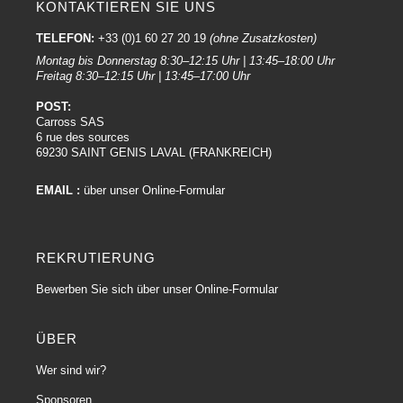
KONTAKTIEREN SIE UNS
9. Inspizieren Sie das Ergebnis:
Achten Sie darauf, dass die Oberfläche sauber und frei von Rückständen ist.
TELEFON:
+33 (0)1 60 27 20 19
(ohne Zusatzkosten)
Wiederholen Sie den Vorgang gegebenenfalls.
Montag bis Donnerstag 8:30–12:15 Uhr | 13:45–18:00 Uhr
Freitag 8:30–12:15 Uhr | 13:45–17:00 Uhr
10. Schützen Sie die Oberfläche:
POST:
Nach der Reinigung sollten Sie ein
Wachs oder ein Schutzprodukt
Carross SAS
auftragen, um die Oberfläche vor zukünftigen Verunreinigungen zu schützen.
6 rue des sources
Denken Sie immer daran, die spezifischen Anweisungen des Herstellers des
69230 SAINT GENIS LAVAL (FRANKREICH)
von Ihnen verwendeten Produkts zu befolgen, da sich die Produkte in Bezug
auf Konzentration und Anwendungsmethode unterscheiden können.
EMAIL :
über unser Online-Formular
Der nicht abrasive Karosserieentfetter dringt tief ein, um Verunreinigungen zu
entfernen, und bietet eine schmutzabweisende Wirkung, ohne die
Oberfläche zu beschädigen, und sorgt so für eine makellose, langanhaltende
Reinigung.
REKRUTIERUNG
Bewerben Sie sich über unser Online-Formular
Die verschiedenen Arten von Entfettern :
ÜBER
Entfetter sind Produkte, die entwickelt wurden, um Fett-, Öl-, Silikon- und
andere Verunreinigungsrückstände von der Karosserieoberfläche eines
Wer sind wir?
Fahrzeugs zu entfernen. Es gibt verschiedene Arten von Entfettern, die
Sponsoren
jeweils speziell für die Behandlung bestimmter Arten von Verunreinigungen