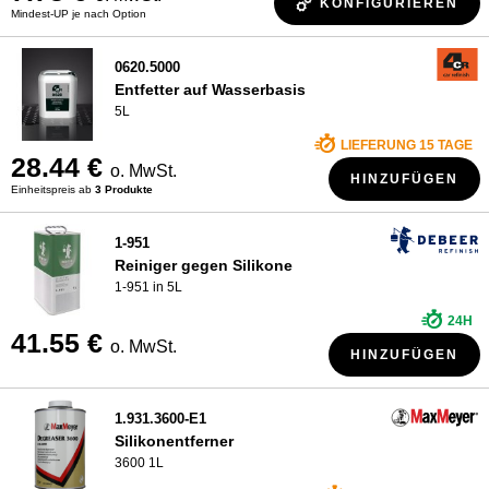
KONFIGURIEREN
Mindest-UP je nach Option
0620.5000
Entfetter auf Wasserbasis
5L
LIEFERUNG 15 TAGE
28.44 €
o. MwSt.
HINZUFÜGEN
Einheitspreis ab
3 Produkte
1-951
Reiniger gegen Silikone
1-951 in 5L
24H
41.55 €
o. MwSt.
HINZUFÜGEN
1.931.3600-E1
Silikonentferner
3600 1L