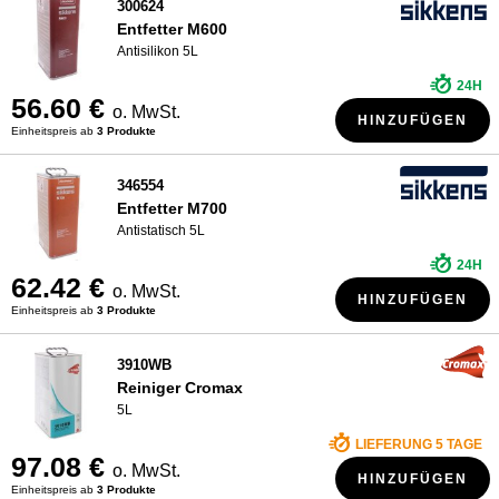
300624
Entfetter M600
Antisilikon 5L
24H
56.60 €
o. MwSt.
HINZUFÜGEN
Einheitspreis ab
3 Produkte
346554
Entfetter M700
Antistatisch 5L
24H
62.42 €
o. MwSt.
HINZUFÜGEN
Einheitspreis ab
3 Produkte
3910WB
Reiniger Cromax
5L
LIEFERUNG 5 TAGE
97.08 €
o. MwSt.
HINZUFÜGEN
Einheitspreis ab
3 Produkte