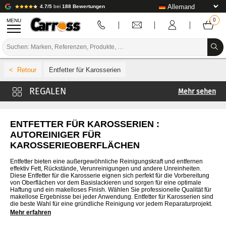
4.7/5
bei
188 Bewertungen
MENU
PROMOTIONEN
Entfetter für Karosserien
FARBCODE
Mehr sehen
MARKEN
Entfetter Carross
VORBEREITUNG / BASISLACK / FERTIGSTELLUNG
Entfetter Mobihel
ENTFETTER FÜR KAROSSERIEN :
AUTOREINIGER FÜR
Entfetter 4CR
KAROSSERIE-VERBRAUCHSMATERIAL
KAROSSERIEOBERFLÄCHEN
Entfetter 3M
KAROSSERIE-WERKZEUG
Entfetter bieten eine außergewöhnliche Reinigungskraft und entfernen
Entfetter Cromax
effektiv Fett, Rückstände, Verunreinigungen und andere Unreinheiten.
Diese Entfetter für die Karosserie eignen sich perfekt für die Vorbereitung
AUSSTATTUNG DER KAROSSERIEWERKSTATT
Entfetter De Beer
von Oberflächen vor dem Basislackieren und sorgen für eine optimale
Haftung und ein makelloses Finish. Wählen Sie professionelle Qualität für
Entfetter Glasurit
makellose Ergebnisse bei jeder Anwendung. Entfetter für Karosserien sind
LABOREINRICHTUNG
die beste Wahl für eine gründliche Reinigung vor jedem Reparaturprojekt.
Entfetter Lechler
Mehr erfahren
TUTORIAL & TIPPS
Entfetter Lesonal