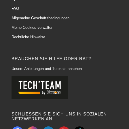
formuliert sind. Hier eine kurze Beschreibung einiger gängiger Typen:
FAQ
Anti-Silikon :
Allgemeine Geschäftsbedingungen
Verwendung
:
Wurde entwickelt, um Silikonrückstände auf der Karosserie zu
Meine Cookies verwalten
entfernen.
Anwendung
:
Ideal zur Vorbereitung der Oberfläche vor dem Basislackieren,
Rechtliche Hinweise
da das Vorhandensein von Silikon die Haftung des Lackes beeinträchtigen
kann.
Empfohlene Verwendung
:
Vor dem Basislackieren oder der Reparatur der
Karosserie.
BRAUCHEN SIE HILFE ODER RAT?
Hydro:
Unsere Anleitungen und Tutorials ansehen
Anwendung
:
Formuliert, um Öl- und Fettrückstände sowie andere
wasserabweisende Verunreinigungen zu entfernen.
Anwendung
:
Nützlich zur Entfernung von Ölflecken, Spuren von
Luftverschmutzung und anderen wasserfesten Verunreinigungen.
Empfohlene Verwendung
:
Bei der allgemeinen Reinigung der Karosserie.
Kunststoff :
SCHLIESSEN SIE SICH UNS IN SOZIALEN
Anwendung
:
Speziell für die Reinigung von Kunststoffoberflächen der
NETZWERKEN AN
Karosserie entwickelt.