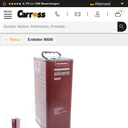
4.7/5
bei
188 Bewertungen
MENU
PROMOTIONEN
Entfetter M600
FARBCODE
MARKEN
VORBEREITUNG / BASISLACK / FERTIGSTELLUNG
KAROSSERIE-VERBRAUCHSMATERIAL
KAROSSERIE-WERKZEUG
AUSSTATTUNG DER KAROSSERIEWERKSTATT
LABOREINRICHTUNG
TUTORIAL & TIPPS