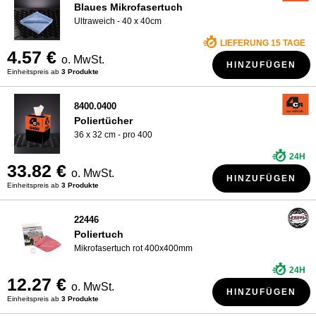
Blaues Mikrofasertuch
Ultraweich - 40 x 40cm
LIEFERUNG 15 TAGE
4.57 €
o. MwSt.
HINZUFÜGEN
Einheitspreis ab
3 Produkte
8400.0400
Poliertücher
36 x 32 cm - pro 400
24H
33.82 €
o. MwSt.
HINZUFÜGEN
Einheitspreis ab
3 Produkte
22446
Poliertuch
Mikrofasertuch rot 400x400mm
24H
12.27 €
o. MwSt.
HINZUFÜGEN
Einheitspreis ab
3 Produkte