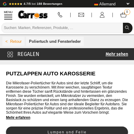
4.7/5
bei
188 Bewertungen
MENU
PROMOTIONEN
Poliertuch und Fensterleder
FARBCODE
Mehr sehen
MARKEN
Dekontamination von Karosserien
VORBEREITUNG / BASISLACK / FERTIGSTELLUNG
Autoglanz und Politur
PUTZLAPPEN AUTO KAROSSERIE
Polier- und Glanzscheiben
KAROSSERIE-VERBRAUCHSMATERIAL
Die Mikrofaser-Poliertücher für Autos sind der letzte Schliff, um die
Karosserie zu verschönern. Mit ihrer weichen, saugfähigen Textur
Doppelseitige Karosserie
entfernen diese Tücher sanft Rückstände und hinterlassen ein glänzendes
KAROSSERIE-WERKZEUG
Finish. Sie wurden entwickelt, um Mikrokratzer zu vermeiden, den
Retusche
Basislack zu schützen und einen lang anhaltenden Glanz zu erzeugen. Die
Mikrofaser-Poliertücher für Autos sind der ideale Begleiter für Autofans. Sie
AUSSTATTUNG DER KAROSSERIEWERKSTATT
Autoreinigung
sorgen für eine präzise Politur und ein professionelles Ergebnis, das die
Schönheit Ihres Autos auf elegante Weise zum Vorschein bringt.
Karosseriewachs / wax
Mehr erfahren
LABOREINRICHTUNG
TUTORIAL & TIPPS
Lumpen und Felle