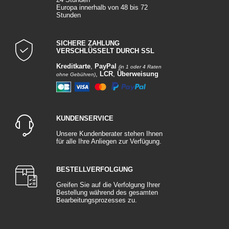
können.
Europa innerhalb von 48 bis 72
Stunden
Fensterleder Karosserie :
Materialien: Chamoisleder werden aus Lamm- oder Ziegenfell hergestellt.
SICHERE ZAHLUNG
Sie können auch synthetisch sein und die Eigenschaften von natürlichem
VERSCHLÜSSELT DURCH SSL
Chamoisleder nachahmen.
Kreditkarte
,
PayPal
(in 1 oder 4 Raten
Eigenschaften: Chamoisleder sind weich, geschmeidig und haben eine
,
LCR
,
Überweisung
ohne Gebühren)
außergewöhnliche Fähigkeit zur Wasseraufnahme. Sie werden häufig zum
Trocknen von Oberflächen nach dem Waschen verwendet.
Verwendung: Fensterleder eignen sich hervorragend zum Abwischen von
Wasser nach dem Waschen der Karosserie. Sie hinterlassen ein glattes,
KUNDENSERVICE
glänzendes Finish und verhindern gleichzeitig Wasserspuren.
Pflege: Um ihre Lebensdauer zu verlängern, sollten Fensterleder regelmäßig
Unsere Kundenberater stehen Ihnen
für alle Ihre Anliegen zur Verfügung.
mit einer milden Seife gewaschen, gut ausgespült und im Schatten
getrocknet werden. Es ist wichtig, sie an einem trockenen Ort
aufzubewahren, wenn sie nicht benutzt werden.
BESTELLVERFOLGUNG
Wichtige Punkte, die Sie beachten sollten :
Kompatibilität: Stellen Sie sicher, dass die Poliertücher und Fensterleder, die
Greifen Sie auf die Verfolgung Ihrer
Bestellung während des gesamten
Sie verwenden, mit den Produkten, die Sie auf die Karosserie auftragen,
Bearbeitungsprozesses zu.
kompatibel sind. Einige Materialien können je nach den verwendeten
Chemikalien unterschiedlich reagieren.
Spezifische Verwendung: Poliertücher sind vielseitig einsetzbar und eignen