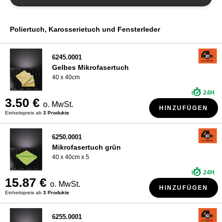
WER SIND WIR?
Poliertuch, Karosserietuch und Fensterleder
6245.0001
Gelbes Mikrofasertuch
40 x 40cm
24H
3.50 €
o. MwSt.
HINZUFÜGEN
Einheitspreis ab
3 Produkte
6250.0001
Mikrofasertuch grün
40 x 40cm x 5
24H
15.87 €
o. MwSt.
HINZUFÜGEN
Einheitspreis ab
3 Produkte
6255.0001