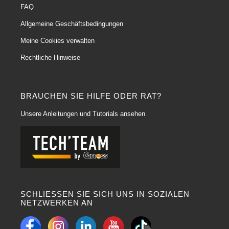
verschiedene Aufgaben verwendet werden, darunter Reinigen, Polieren,
FAQ
Wischen und sogar das Auftragen von Schutz- oder Poliermitteln.
Allgemeine Geschäftsbedingungen
6) Haltbarkeit :
Meine Cookies verwalten
Haltbarkeit: Mikrofasertücher sind langlebig und verschleißfest und eignen
Rechtliche Hinweise
sich daher auch für den wiederholten Gebrauch.
7) Größe und Dicke :
Verschiedene Größen: Mikrofasertücher sind in verschiedenen Größen
BRAUCHEN SIE HILFE ODER RAT?
erhältlich und eignen sich für verschiedene Aufgaben, von größeren
Bereichen bis hin zu feineren Details.
Unsere Anleitungen und Tutorials ansehen
Dicke: Einige Versionen können eine zusätzliche Dicke haben, um eine noch
höhere Saugfähigkeit zu erreichen.
8) Weniger Chemikalien :
Weniger Chemikalien: Aufgrund ihrer Fähigkeit, Schmutz zu fangen und zu
binden, können Mikrofasertücher die Abhängigkeit vom Einsatz aggressiver
Chemikalien verringern.
SCHLIESSEN SIE SICH UNS IN SOZIALEN
Zusammenfassend lässt sich sagen, dass Mikrofasertücher für
NETZWERKEN AN
Karosseriearbeiten wegen ihrer Weichheit, ihrer hohen Saugfähigkeit, ihrer
Polierwirkung, ihrer Kratzfestigkeit und ihrer Vielseitigkeit geschätzt werden.
Sie sind zu einem unverzichtbaren Zubehör für die effiziente und sorgfältige