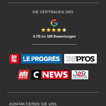
sich für verschiedene Phasen des Poliervorgangs, während Fensterleder
besonders gut zum Trocknen nach dem Waschen geeignet sind.
SIE VERTRAUEN UNS
Qualität: Die Investition in hochwertige Poliertücher und langlebige
Fensterleder garantiert effektivere Ergebnisse und eine längere
Lebensdauer.
Regelmäßige Pflege: Um die Wirksamkeit von Poliertüchern und
Fensterleder zu erhalten, ist eine regelmäßige Pflege unerlässlich. Reinigen
Sie sie gemäß den Empfehlungen des Herstellers.
4.7/5
bei
188 Bewertungen
Zusammenfassend lässt sich sagen, dass Poliertücher und Fensterleder ein
unverzichtbares Zubehör für die Pflege der Karosserie eines Fahrzeugs sind.
Ihre richtige Verwendung trägt dazu bei, eine glatte, glänzende und gepflegte
Oberfläche zu erhalten.
Fokus auf die Vorteile eines Mikrofasertuchs für Ihre
Karosseriearbeiten :
Mikrofasertücher sind aufgrund ihrer spezifischen Eigenschaften, die sie für
verschiedene Arbeiten wirksam machen, beliebte Werkzeuge im Bereich der
Karosseriearbeiten. Hier sind die wichtigsten Merkmale von
Mikrofasertüchern, die in der Karosseriebranche verwendet werden:
1) Material :
Mikroskopische Fasern: Mikrofasertücher bestehen aus mikroskopisch
kleinen synthetischen Fasern, die in der Regel aus Polyester und Polyamid
KONTAKTIEREN SIE UNS