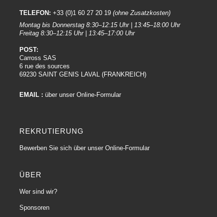
bestehen. Diese Fasern sind viel feiner als die von herkömmlichen Tüchern,
was zu einer besseren Saug- und Reinigungsfähigkeit führt.
TELEFON:
+33 (0)1 60 27 20 19
(ohne Zusatzkosten)
Montag bis Donnerstag 8:30–12:15 Uhr | 13:45–18:00 Uhr
2) Hohe Saugfähigkeit :
Freitag 8:30–12:15 Uhr | 13:45–17:00 Uhr
Absorptionsfähigkeit: Mikrofaserfasern haben eine hohe Absorptionsfähigkeit
POST:
für Wasser und Chemikalien. Das macht sie wirksam bei der Entfernung von
Carross SAS
Feuchtigkeit, Wachsrückständen, Staub und anderen Verunreinigungen von
6 rue des sources
der Karosserie.
69230 SAINT GENIS LAVAL (FRANKREICH)
3) Reinigende und polierende Wirkung :
EMAIL :
über unser Online-Formular
Polierende Wirkung : Mikrofasertücher sind weich und nicht abrasiv, wodurch
sie sich ideal zum Polieren der Karosserie eignen. Sie können helfen, kleine
Kratzer zu entfernen und den Basislack glänzender zu machen.
REKRUTIERUNG
4) Flusenfrei und kratzfest :
Bewerben Sie sich über unser Online-Formular
Fusselfrei: Mikrofasertücher sind so konzipiert, dass sie fusselfrei sind und
somit das Risiko minimieren, Rückstände auf der Karosserie zu hinterlassen.
Kratzfest: Aufgrund ihrer weichen Textur sind Mikrofasertücher im
ÜBER
Allgemeinen weniger anfällig für Kratzer auf dem Basislack.
Wer sind wir?
5) Vielseitigkeit :
Sponsoren
Vielseitige Verwendbarkeit: Diese Tücher sind vielseitig und können für