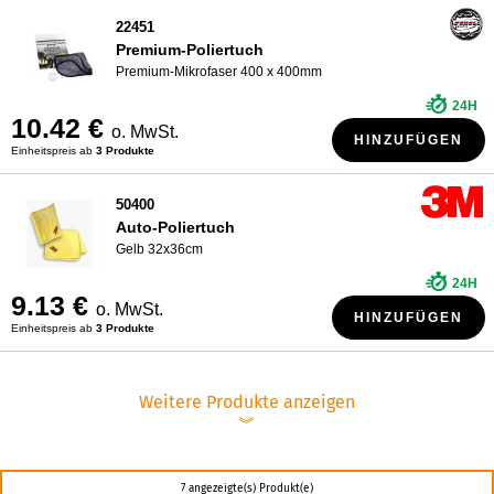
22451
Premium-Poliertuch
Premium-Mikrofaser 400 x 400mm
24H
10.42 €
o. MwSt.
HINZUFÜGEN
Einheitspreis ab
3 Produkte
50400
Auto-Poliertuch
Gelb 32x36cm
24H
9.13 €
o. MwSt.
HINZUFÜGEN
Einheitspreis ab
3 Produkte
Weitere Produkte anzeigen
︾
7 angezeigte(s) Produkt(e)