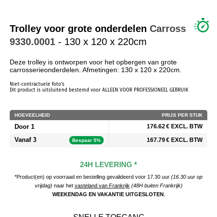
WIE ZIJN WIJ?
Trolley voor grote onderdelen
Carross
9330.0001
- 130 x 120 x 220cm
Deze trolley is ontworpen voor het opbergen van grote
carrosserieonderdelen. Afmetingen: 130 x 120 x 220cm.
Niet-contractuele foto's
Dit product is uitsluitend bestemd voor ALLEEN VOOR PROFESSIONEEL GEBRUIK
HOEVEELHEID
PRIJS PER STUK
Door 1
176.62 € EXCL. BTW
Vanaf 3
167.79 € EXCL. BTW
Bespaar 5%
24H LEVERING *
*Product(en) op voorraad en bestelling gevalideerd voor 17.30 uur
(16.30 uur op
vrijdag)
naar het
vasteland van Frankrijk
(48H buiten Frankrijk)
WEEKENDAG EN VAKANTIE UITGESLOTEN
.