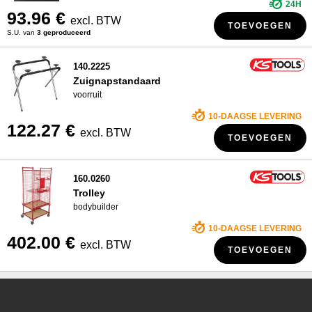
24H
93.96 €
excl. BTW
TOEVOEGEN
S.U. van
3 geproduceerd
140.2225
Zuignapstandaard
voorruit
10-DAAGSE LEVERING
122.27 €
excl. BTW
TOEVOEGEN
160.0260
Trolley
bodybuilder
10-DAAGSE LEVERING
402.00 €
excl. BTW
TOEVOEGEN