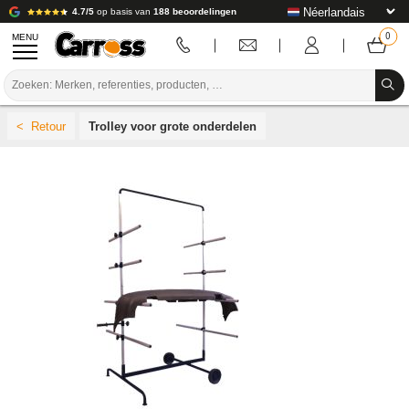
4.7/5
op basis van
188 beoordelingen
MENU
PROMOTIES
Trolley voor grote onderdelen
KLEURCODE
MERKEN
VOORBEREIDING / VERVEN / AFWERKING
VERBRUIKSARTIKELEN VOOR CARROSSERIE
GEREEDSCHAP VOOR CARROSSERIE
UITRUSTING VOOR CARROSSERIE
LABORATORIUMINSTALLATIE
HANDLEIDING & ADVIES