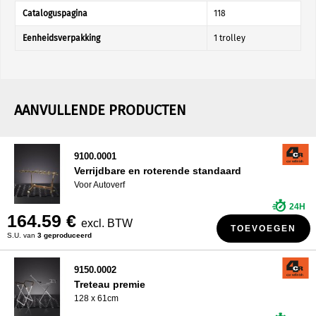
Cataloguspagina
118
Eenheidsverpakking
1 trolley
AANVULLENDE PRODUCTEN
9100.0001
Verrijdbare en roterende standaard
Voor Autoverf
24H
164.59 €
excl. BTW
TOEVOEGEN
S.U. van
3 geproduceerd
9150.0002
Treteau premie
128 x 61cm