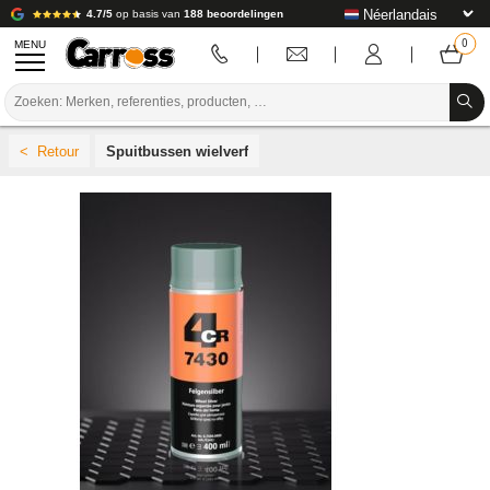
4.7/5
op basis van
188 beoordelingen
MENU
PROMOTIES
Spuitbussen wielverf
KLEURCODE
MERKEN
VOORBEREIDING / VERVEN / AFWERKING
VERBRUIKSARTIKELEN VOOR CARROSSERIE
GEREEDSCHAP VOOR CARROSSERIE
UITRUSTING VOOR CARROSSERIE
LABORATORIUMINSTALLATIE
HANDLEIDING & ADVIES