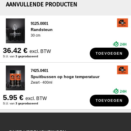
AANVULLENDE PRODUCTEN
9125.0001
Randsteun
30 cm
24H
36.42 €
excl. BTW
TOEVOEGEN
S.U. van
3 geproduceerd
7425.0401
Spuitbussen op hoge temperatuur
Zwart - 400ml
24H
5.95 €
excl. BTW
TOEVOEGEN
S.U. van
3 geproduceerd