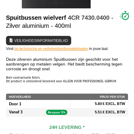
WIE ZIJN WIJ?
Spuitbussen wielverf
4CR
7430.0400
-
Zilver aluminium - 400ml
VEILIGHEIDSINFORMATIEBLAD
Vind
de technische en veiligheidsinformatiebladen
in jouw taal.
Deze zilveren aluminium Spuitbussen zijn geschikt voor het
aanbrengen op metalen velgen. Het biedt bescherming tegen
corrosie en droogt snel.
Niet-contractuele foto's
Dit product is uitsluitend bestemd voor ALLEEN VOOR PROFESSIONEEL GEBRUIK
HOEVEELHEID
PRIJS PER STUK
Door 1
5.80 € EXCL. BTW
Vanaf 3
5.51 € EXCL. BTW
Bespaar 5%
24H LEVERING *