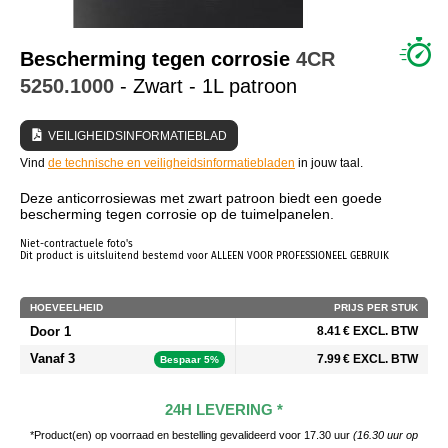
WIE ZIJN WIJ?
Bescherming tegen corrosie
4CR
5250.1000
- Zwart - 1L patroon
VEILIGHEIDSINFORMATIEBLAD
Vind
de technische en veiligheidsinformatiebladen
in jouw taal.
Deze anticorrosiewas met zwart patroon biedt een goede
bescherming tegen corrosie op de tuimelpanelen.
Niet-contractuele foto's
Dit product is uitsluitend bestemd voor ALLEEN VOOR PROFESSIONEEL GEBRUIK
HOEVEELHEID
PRIJS PER STUK
Door 1
8.41 € EXCL. BTW
Vanaf 3
7.99 € EXCL. BTW
Bespaar 5%
24H LEVERING *
*Product(en) op voorraad en bestelling gevalideerd voor 17.30 uur
(16.30 uur op