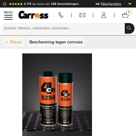
4.7/5
op basis van
188 beoordelingen
MENU
PROMOTIES
Bescherming tegen corrosie
KLEURCODE
MERKEN
VOORBEREIDING / VERVEN / AFWERKING
VERBRUIKSARTIKELEN VOOR CARROSSERIE
GEREEDSCHAP VOOR CARROSSERIE
UITRUSTING VOOR CARROSSERIE
LABORATORIUMINSTALLATIE
HANDLEIDING & ADVIES